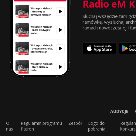
Radio eM K
Słuchaj wszędzie tam gdz
ramówkę, wysłuchaj archi
ramach nowoczesnej i funkc
AUDYCJE
O
Regulamin programu
Zespół
Logo do
Regula
nas
Patron
pobrania
konkur