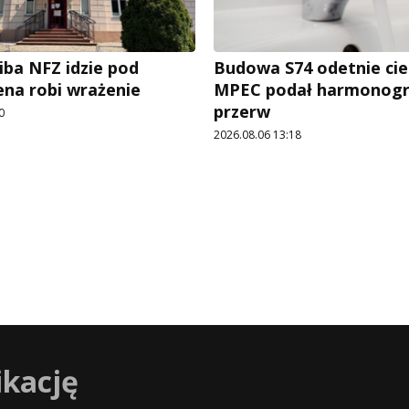
iba NFZ idzie pod
Budowa S74 odetnie cie
ena robi wrażenie
MPEC podał harmonog
przerw
0
2026.08.06 13:18
ikację