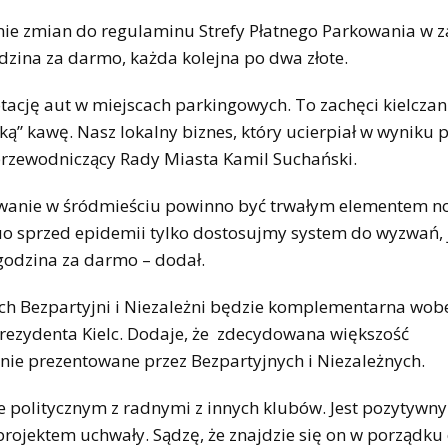
nie zmian do regulaminu Strefy Płatnego Parkowania w z
zina za darmo, każda kolejna po dwa złote.
ację aut w miejscach parkingowych. To zachęci kielczan
ką” kawę. Nasz lokalny biznes, który ucierpiał w wyniku
przewodniczący Rady Miasta Kamil Suchański.
owanie w śródmieściu powinno być trwałym elementem n
uo sprzed epidemii tylko dostosujmy system do wyzwań, 
godzina za darmo – dodał.
ych Bezpartyjni i Niezależni będzie komplementarna wob
rezydenta Kielc. Dodaje, że zdecydowana większość
nie prezentowane przez Bezpartyjnych i Niezależnych.
 politycznym z radnymi z innych klubów. Jest pozytywny
projektem uchwały. Sądzę, że znajdzie się on w porządku