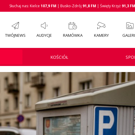
Słuchaj nas: Kielce
107,9 FM
| Busko-Zdrój
91,8 FM
| Święty Krzyż
91,3 F
TWÓJNEWS
AUDYCJE
RAMÓWKA
KAMERY
GALER
KOŚCIÓŁ
SPO