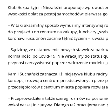
Klub Bezpartyjni i Niezależni proponuje wprowadze
wysokości opłat za postój samochodów: pierwsza god
– W taki aksamitny sposób wymusimy intensywną rot
do przyjazdu do centrum na zakupy, lunch czy „szyb
koronawirusa, znów zacznie tętnić życiem – uważa 
– Sądzimy, że ustanowienie nowych stawek za park
normalności po Covid-19. Nie wracajmy do status q
przynosi rzeczywistość poprzez wdrożenie modelu „
Kamil Suchański zaznacza, iż inicjatywa klubu radn
koncepcji rozwoju centrum przedstawionych przez p
przedsiębiorców z centrum miasta popiera rozwiąza
– Przeprowadziłem także szereg rozmów na poziomie
wokół naszej inicjatywy. Dlatego też pracujemy nad 