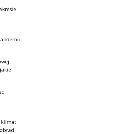
akresie
 pandemii
owej
jakie
ec
 klimat
 obrad