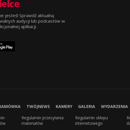
ielce
ie jesteś! Sprawdź aktualną
walnych audycji lub podcastów w
jonalnej aplikacji.
RAMÓWKA
TWÓJNEWS
KAMERY
GALERIA
WYDARZENIA
min
Regulamin przesyłania
Regulamin sklepu
R
sów
materiałów
internetowego
d