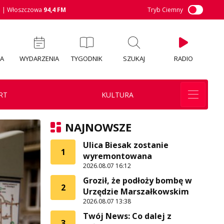
M
| Włoszczowa
94,4 FM
Tryb Ciemny
IA
WYDARZENIA
TYGODNIK
SZUKAJ
RADIO
RT
KULTURA
NAJNOWSZE
Ulica Biesak zostanie
1
wyremontowana
2026.08.07 16:12
Groził, że podłoży bombę w
2
Urzędzie Marszałkowskim
2026.08.07 13:38
Twój News: Co dalej z
3