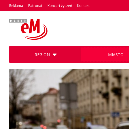
Reklama
Patronat
Koncert życzeń
Kontakt
REGION
MIASTO