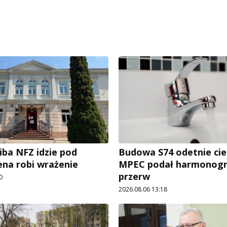
iba NFZ idzie pod
Budowa S74 odetnie cie
ena robi wrażenie
MPEC podał harmonog
przerw
0
2026.08.06 13:18