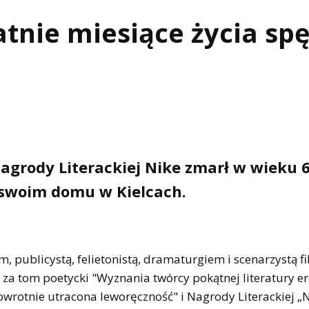
atnie miesiące życia spę
 Nagrody Literackiej Nike zmarł w wieku 6
w swoim domu w Kielcach.
m, publicystą, felietonistą, dramaturgiem i scenarzystą 
za tom poetycki "Wyznania twórcy pokątnej literatury er
owrotnie utracona leworęczność" i Nagrody Literackiej „N