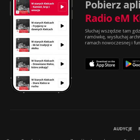
Pobierz apl
Radio eM K
Słuchaj wszędzie tam gdz
ramówkę, wysłuchaj archi
ramach nowoczesnej i funkc
AUDYCJE