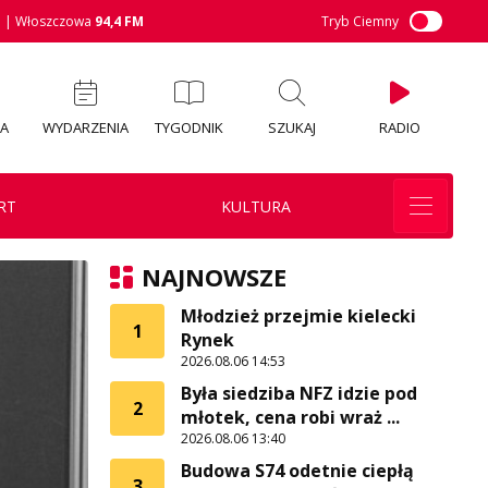
M
| Włoszczowa
94,4 FM
Tryb Ciemny
IA
WYDARZENIA
TYGODNIK
SZUKAJ
RADIO
RT
KULTURA
NAJNOWSZE
Młodzież przejmie kielecki
1
Rynek
2026.08.06 14:53
Była siedziba NFZ idzie pod
2
młotek, cena robi wraż ...
2026.08.06 13:40
Budowa S74 odetnie ciepłą
3