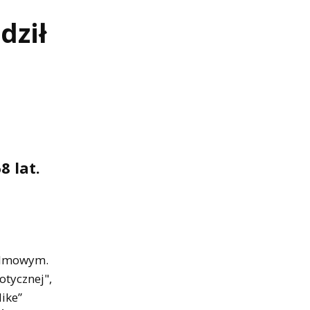
dził
8 lat.
filmowym.
otycznej",
ike”