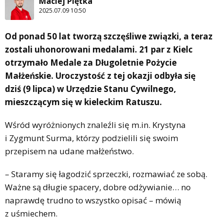
Maciej Piętka
2025.07.09 10:50
Od ponad 50 lat tworzą szczęśliwe związki, a teraz
zostali uhonorowani medalami. 21 par z Kielc
otrzymało Medale za Długoletnie Pożycie
Małżeńskie. Uroczystość z tej okazji odbyła się
dziś (9 lipca) w Urzędzie Stanu Cywilnego,
mieszczącym się w kieleckim Ratuszu.
Wśród wyróżnionych znaleźli się m.in. Krystyna
i Zygmunt Surma, którzy podzielili się swoim
przepisem na udane małżeństwo.
– Staramy się łagodzić sprzeczki, rozmawiać ze sobą.
Ważne są długie spacery, dobre odżywianie… no
naprawdę trudno to wszystko opisać – mówią
z uśmiechem.