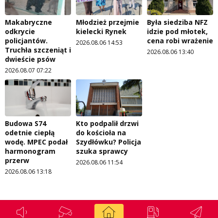
Makabryczne
Młodzież przejmie
Była siedziba NFZ
odkrycie
kielecki Rynek
idzie pod młotek,
policjantów.
cena robi wrażenie
2026.08.06 14:53
Truchła szczeniąt i
2026.08.06 13:40
dwieście psów
2026.08.07 07:22
Budowa S74
Kto podpalił drzwi
odetnie ciepłą
do kościoła na
wodę. MPEC podał
Szydłówku? Policja
harmonogram
szuka sprawcy
przerw
2026.08.06 11:54
2026.08.06 13:18