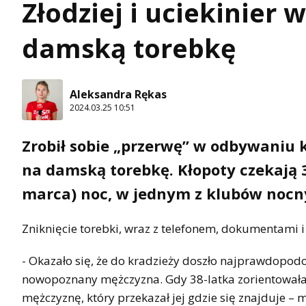
Złodziej i uciekinier w
damską torebkę
Aleksandra Rękas
2024.03.25 10:51
Zrobił sobie „przerwę” w odbywaniu k
na damską torebkę. Kłopoty czekają 3
marca) noc, w jednym z klubów nocny
Zniknięcie torebki, wraz z telefonem, dokumentami i 
- Okazało się, że do kradzieży doszło najprawdopodo
nowopoznany mężczyzna. Gdy 38-latka zorientowała s
mężczyznę, który przekazał jej gdzie się znajduje –