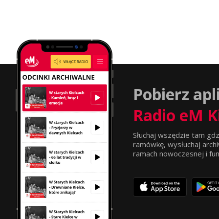
Pobierz apl
Radio eM K
Słuchaj wszędzie tam gdz
ramówkę, wysłuchaj archi
ramach nowoczesnej i funkc