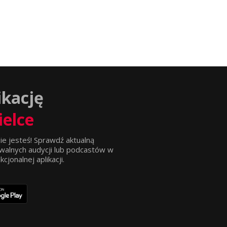
ikację
ielce
ie jesteś! Sprawdź aktualną
walnych audycji lub podcastów w
jonalnej aplikacji.