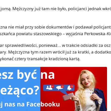
jomą. Mężczyzny już tam nie było, policjanci jednak wkr
zyzna nie miał przy sobie dokumentów i podawał policja
eszkańca powiatu staszowskiego – wyjaśnia Perkowska-Ki
ar sprawiedliwości, ponieważ… w trakcie odsiadki za osz
ry. Mężczyzna tym razem wrócił już za kratki, a dodatk
onać cztery transakcje kradzioną kartą.