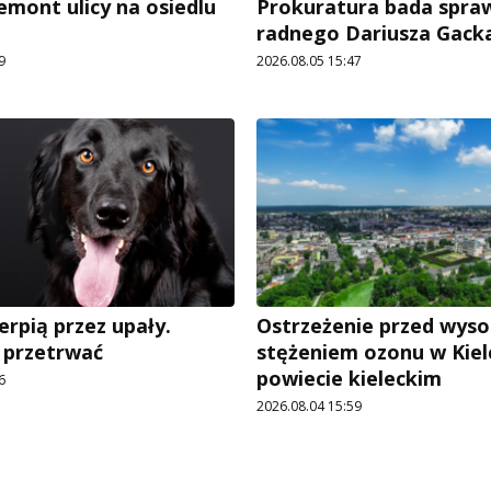
emont ulicy na osiedlu
Prokuratura bada spra
radnego Dariusza Gack
9
2026.08.05 15:47
erpią przez upały.
Ostrzeżenie przed wys
 przetrwać
stężeniem ozonu w Kiel
powiecie kieleckim
6
2026.08.04 15:59