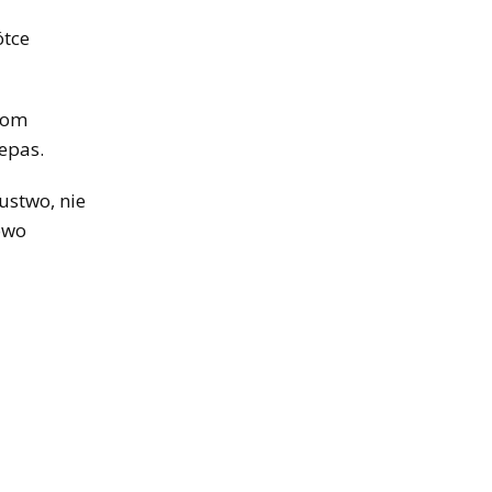
ótce
ntom
epas.
ustwo, nie
owo