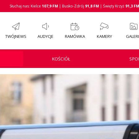
Słuchaj nas: Kielce
107,9 FM
| Busko-Zdrój
91,8 FM
| Święty Krzyż
91,3 F
TWÓJNEWS
AUDYCJE
RAMÓWKA
KAMERY
GALER
KOŚCIÓŁ
SPO