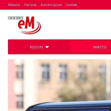
Reklama
Patronat
Koncert życzeń
Kontakt
REGION
MIASTO