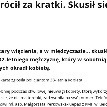
rócił za kratki. Skusił s
ary więzienia, a w międzyczasie… skusił
2-letniego mężczyznę, który w sobotnią
ch okradł kobietę.
kartą zgłosiła policjantom 38-letnia kobieta.
bniej podczas chwilowej nieuwagi kobiety, którą wykorz
ię, że nie ma torebki, zadzwoniła na swój numer. Telef
 mówi mł. asp. Małgorzata Perkowska-Kiepas z KMP w Kiel