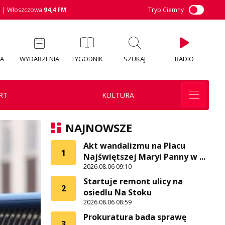
M
| Włoszczowa
94,4 FM
Tryb Ciemny
IA
WYDARZENIA
TYGODNIK
SZUKAJ
RADIO
RT
KULTURA
NAJNOWSZE
Akt wandalizmu na Placu
1
Najświętszej Maryi Panny w ...
2026.08.06 09:10
Startuje remont ulicy na
2
osiedlu Na Stoku
2026.08.06 08:59
Prokuratura bada sprawę
3