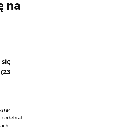
ię na
 się
 (23
ystał
on odebrał
cach.