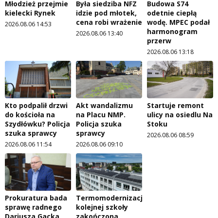
Młodzież przejmie
Była siedziba NFZ
Budowa S74
kielecki Rynek
idzie pod młotek,
odetnie ciepłą
cena robi wrażenie
wodę. MPEC podał
2026.08.06 14:53
harmonogram
2026.08.06 13:40
przerw
2026.08.06 13:18
Kto podpalił drzwi
Akt wandalizmu
Startuje remont
do kościoła na
na Placu NMP.
ulicy na osiedlu Na
Szydłówku? Policja
Policja szuka
Stoku
szuka sprawcy
sprawcy
2026.08.06 08:59
2026.08.06 11:54
2026.08.06 09:10
Prokuratura bada
Termomodernizacja
sprawę radnego
kolejnej szkoły
Dariusza Gacka
zakończona