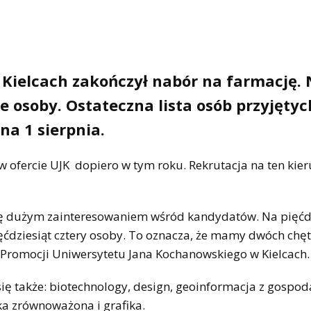
Kielcach zakończył nabór na farmację. 
e osoby. Ostateczna lista osób przyjętyc
na 1 sierpnia.
ę w ofercie UJK dopiero w tym roku. Rekrutacja na ten kie
się dużym zainteresowaniem wśród kandydatów. Na pięćd
ęćdziesiąt cztery osoby. To oznacza, że mamy dwóch chę
i Promocji Uniwersytetu Jana Kochanowskiego w Kielcach.
się także: biotechnology, design, geoinformacja z gospod
yka zrównoważona i grafika.