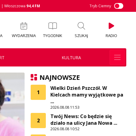
M
| Włoszczowa
94,4 FM
Tryb Ciemny
IA
WYDARZENIA
TYGODNIK
SZUKAJ
RADIO
RT
KULTURA
NAJNOWSZE
Wielki Dzień Pszczół. W
1
Kielcach mamy wyjątkowe pa
...
2026.08.08 11:53
Twój News: Co będzie się
2
działo na ulicy Jana Nowa ...
2026.08.08 10:52