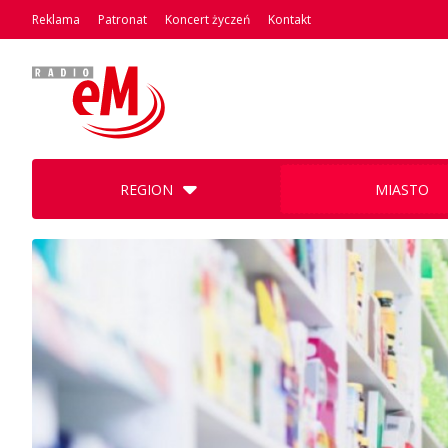
Reklama
Patronat
Koncert życzeń
Kontakt
REGION
MIASTO