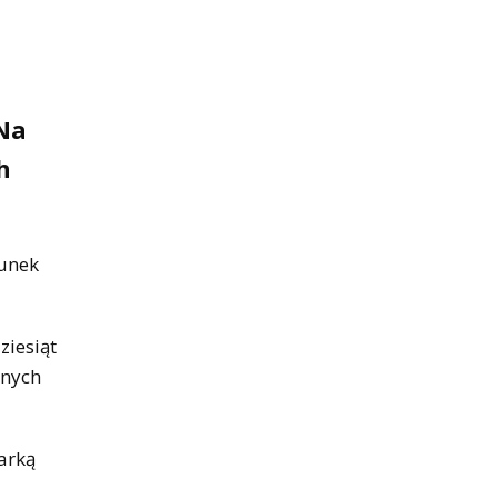
Na
h
runek
ziesiąt
tnych
arką