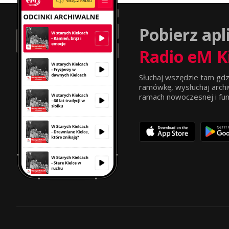
Pobierz apl
Radio eM K
Słuchaj wszędzie tam gdz
ramówkę, wysłuchaj archi
ramach nowoczesnej i funkc