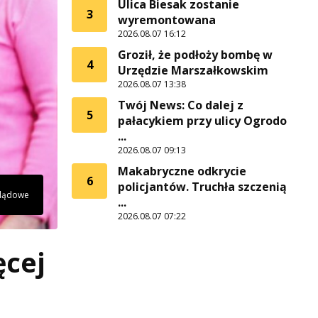
Ulica Biesak zostanie
3
wyremontowana
2026.08.07 16:12
Groził, że podłoży bombę w
4
Urzędzie Marszałkowskim
2026.08.07 13:38
Twój News: Co dalej z
5
pałacykiem przy ulicy Ogrodo
...
2026.08.07 09:13
Makabryczne odkrycie
6
policjantów. Truchła szczenią
glądowe
...
2026.08.07 07:22
ęcej