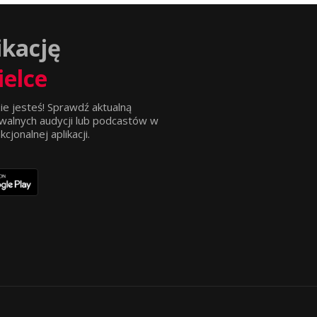
ikację
ielce
ie jesteś! Sprawdź aktualną
walnych audycji lub podcastów w
jonalnej aplikacji.