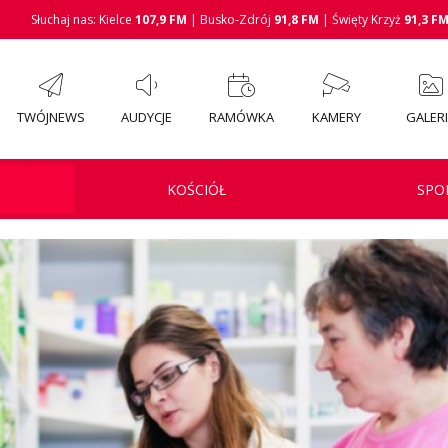
Słuchaj nas: Kielce
107,9 FM
| Busko-Zdrój
91,8 FM
| Święty Krzyż
91,3 F
TWÓJNEWS
AUDYCJE
RAMÓWKA
KAMERY
GALER
KOŚCIÓŁ
SPO