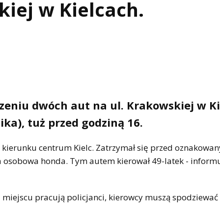
iej w Kielcach.
rzeniu dwóch aut na ul. Krakowskiej w K
ka), tuż przed godziną 16.
 w kierunku centrum Kielc. Zatrzymał się przed oznakowa
ała osobowa honda. Tym autem kierował 49-latek - informu
 miejscu pracują policjanci, kierowcy muszą spodziewać 