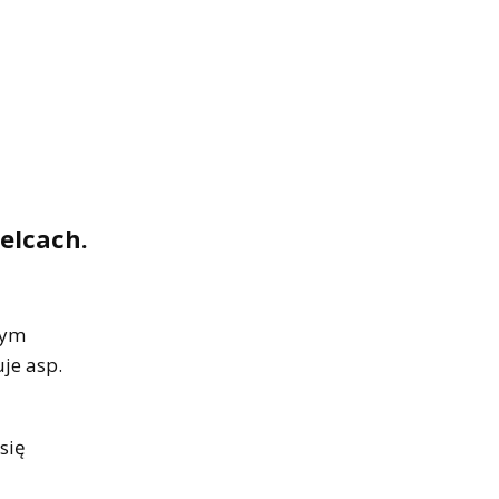
ielcach.
nym
je asp.
się