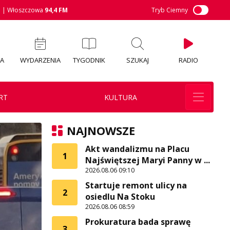
M
| Włoszczowa
94,4 FM
Tryb Ciemny
IA
WYDARZENIA
TYGODNIK
SZUKAJ
RADIO
RT
KULTURA
NAJNOWSZE
Akt wandalizmu na Placu
1
Najświętszej Maryi Panny w ...
2026.08.06 09:10
Startuje remont ulicy na
2
osiedlu Na Stoku
2026.08.06 08:59
Prokuratura bada sprawę
3