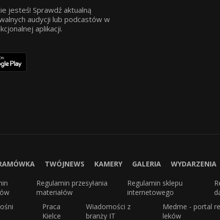
ie jesteś! Sprawdź aktualną
walnych audycji lub podcastów w
jonalnej aplikacji.
RAMÓWKA
TWÓJNEWS
KAMERY
GALERIA
WYDARZENIA
min
Regulamin przesyłania
Regulamin sklepu
R
sów
materiałów
internetowego
d
ośni
Praca
Wiadomości z
Medme - portal re
Kielce
branży IT
leków