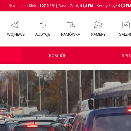
Słuchaj nas: Kielce
107,9 FM
| Busko-Zdrój
91,8 FM
| Święty Krzyż
91,3 F
TWÓJNEWS
AUDYCJE
RAMÓWKA
KAMERY
GALER
KOŚCIÓŁ
SPO