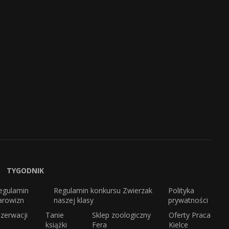
TYGODNIK
egulamin
Regulamin konkursu Zwierzak
Polityka
arowizn
naszej klasy
prywatności
zerwacji
Tanie
Sklep zoologiczny
Oferty Praca
książki
Fera
Kielce