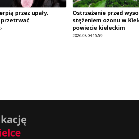
erpią przez upały.
Ostrzeżenie przed wys
 przetrwać
stężeniem ozonu w Kiel
powiecie kieleckim
6
2026.08.04 15:59
ikację
ielce