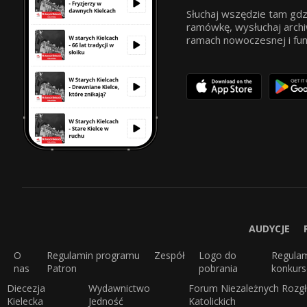
Słuchaj wszędzie tam gdz
ramówkę, wysłuchaj archi
ramach nowoczesnej i funkc
AUDYCJE
O
Regulamin programu
Zespół
Logo do
Regula
nas
Patron
pobrania
konkur
Diecezja
Wydawnictwo
Forum Niezależnych Rozgł
Kielecka
Jedność
Katolickich