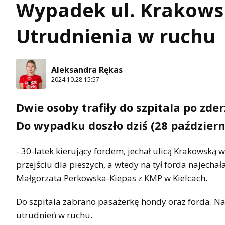
Wypadek ul. Krakowsk
Utrudnienia w ruchu
Aleksandra Rękas
2024.10.28 15:57
Dwie osoby trafiły do szpitala po zde
Do wypadku doszło dziś (28 październi
- 30-latek kierujący fordem, jechał ulicą Krakowską
przejściu dla pieszych, a wtedy na tył forda najech
Małgorzata Perkowska-Kiepas z KMP w Kielcach.
Do szpitala zabrano pasażerkę hondy oraz forda. Na
utrudnień w ruchu.