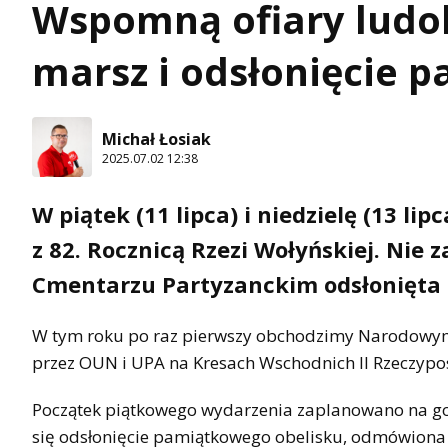
Wspomną ofiary ludob
marsz i odsłonięcie p
Michał Łosiak
2025.07.02 12:38
W piątek (11 lipca) i niedzielę (13 li
z 82. Rocznicą Rzezi Wołyńskiej. Nie 
Cmentarzu Partyzanckim odsłonięta z
W tym roku po raz pierwszy obchodzimy Narodowym
przez OUN i UPA na Kresach Wschodnich II Rzeczyposp
Początek piątkowego wydarzenia zaplanowano na go
się odsłonięcie pamiątkowego obelisku, odmówiona z