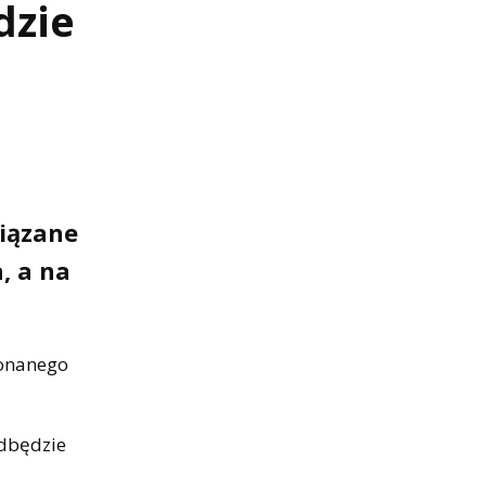
dzie
wiązane
, a na
konanego
odbędzie