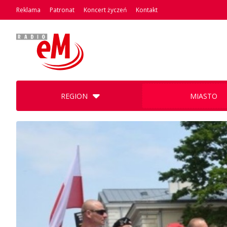
Reklama
Patronat
Koncert życzeń
Kontakt
REGION
MIASTO