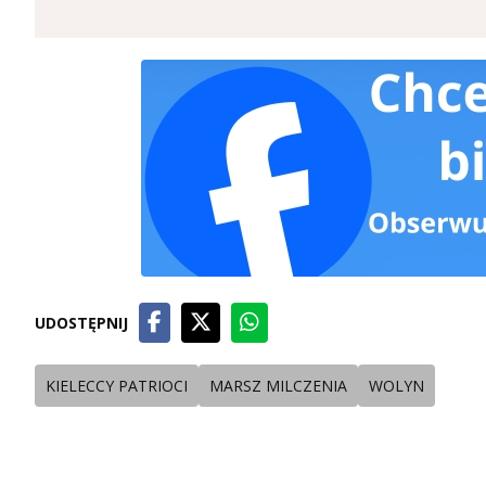
UDOSTĘPNIJ
KIELECCY PATRIOCI
MARSZ MILCZENIA
WOLYN