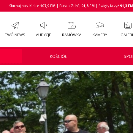
Słuchaj nas: Kielce
107,9 FM
| Busko-Zdrój
91,8 FM
| Święty Krzyż
91,3 F
TWÓJNEWS
AUDYCJE
RAMÓWKA
KAMERY
GALER
KOŚCIÓŁ
SPO