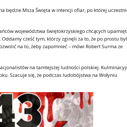
na będzie Msza Święta w intencji ofiar, po której uczestni
zkańców województwa świętokrzyskiego chcących upamiętn
Oddamy cześć tym, którzy zginęli za to, że po prostu byl
ozwolić na to, żeby zapomnieć – mówi Robert Surma ze
acjonalistów na tamtejszej ludności polskiej. Kulminacy
oku. Szacuje się, że podczas ludobójstwa na Wołyniu