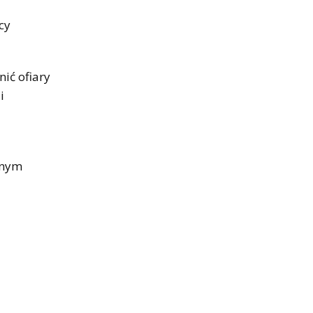
cy
ić ofiary
i
jnym