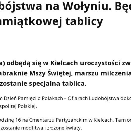
ójstwa na Wołyniu. Bę
amiątkowej tablicy
pca) odbędą się w Kielcach uroczystości z
zabraknie Mszy Świętej, marszu milczenia
ostanie specjalna tablica.
 Dzień Pamięci o Polakach – Ofiarach Ludobójstwa do
olitej Polskiej.
dzinę 16 na Cmentarzu Partyzanckim w Kielcach. Tam 
ostanie modlitwa i złożone kwiaty.