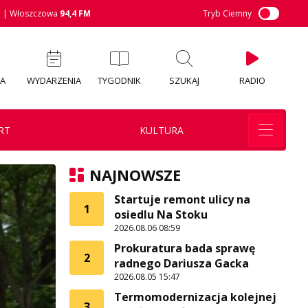
M
| Włoszczowa
94,4 FM
Tryb Ciemny
IA
WYDARZENIA
TYGODNIK
SZUKAJ
RADIO
RT
KULTURA
NAJNOWSZE
Startuje remont ulicy na
1
osiedlu Na Stoku
2026.08.06 08:59
Prokuratura bada sprawę
2
radnego Dariusza Gacka
2026.08.05 15:47
Termomodernizacja kolejnej
3