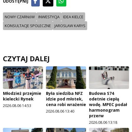
UDOSTĘPNIJ
NOWY CZARNóW
INWESTYCJA
IDEA KIELCE
KONSULTACJE SPOLECZNE
JAROSLAW KARYS
CZYTAJ DALEJ
Młodzież przejmie
Była siedziba NFZ
Budowa S74
kielecki Rynek
idzie pod młotek,
odetnie ciepłą
cena robi wrażenie
wodę. MPEC podał
2026.08.06 14:53
harmonogram
2026.08.06 13:40
przerw
2026.08.06 13:18