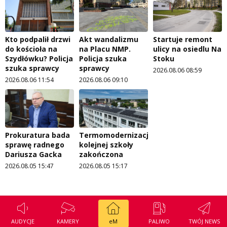
Kto podpalił drzwi
Akt wandalizmu
Startuje remont
do kościoła na
na Placu NMP.
ulicy na osiedlu Na
Szydłówku? Policja
Policja szuka
Stoku
szuka sprawcy
sprawcy
2026.08.06 08:59
2026.08.06 11:54
2026.08.06 09:10
Prokuratura bada
Termomodernizacja
sprawę radnego
kolejnej szkoły
Dariusza Gacka
zakończona
2026.08.05 15:47
2026.08.05 15:17
AUDYCJE
KAMERY
eM
PALIWO
TWÓJ NEWS