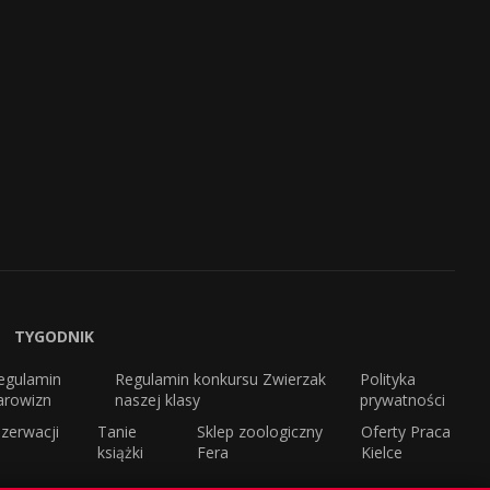
TYGODNIK
egulamin
Regulamin konkursu Zwierzak
Polityka
arowizn
naszej klasy
prywatności
zerwacji
Tanie
Sklep zoologiczny
Oferty Praca
książki
Fera
Kielce