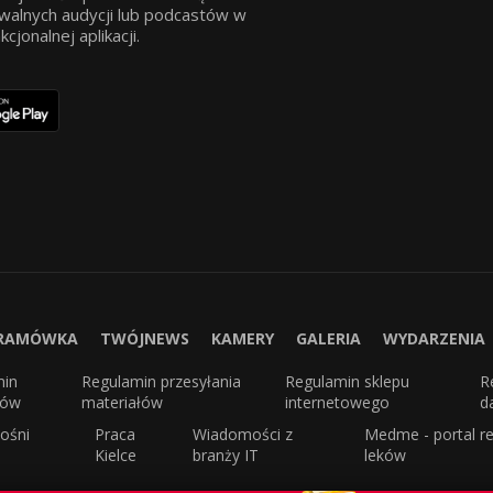
walnych audycji lub podcastów w
jonalnej aplikacji.
RAMÓWKA
TWÓJNEWS
KAMERY
GALERIA
WYDARZENIA
min
Regulamin przesyłania
Regulamin sklepu
R
sów
materiałów
internetowego
d
ośni
Praca
Wiadomości z
Medme - portal re
Kielce
branży IT
leków