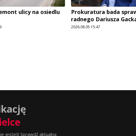
emont ulicy na osiedlu
Prokuratura bada spra
radnego Dariusza Gack
9
2026.08.05 15:47
ikację
ielce
ie jesteś! Sprawdź aktualną