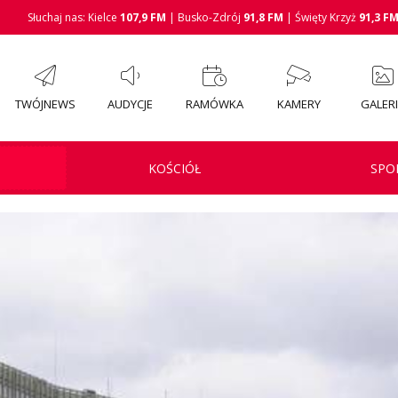
Słuchaj nas: Kielce
107,9 FM
| Busko-Zdrój
91,8 FM
| Święty Krzyż
91,3 F
TWÓJNEWS
AUDYCJE
RAMÓWKA
KAMERY
GALER
KOŚCIÓŁ
SPO