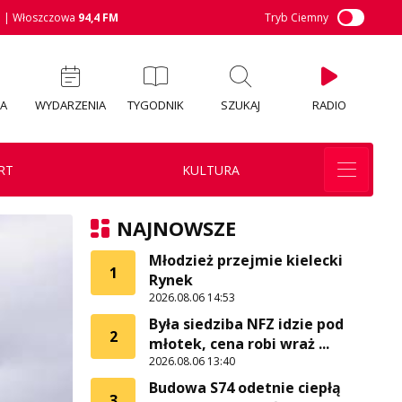
M
| Włoszczowa
94,4 FM
Tryb Ciemny
IA
WYDARZENIA
TYGODNIK
SZUKAJ
RADIO
RT
KULTURA
NAJNOWSZE
Młodzież przejmie kielecki
1
Rynek
2026.08.06 14:53
Była siedziba NFZ idzie pod
2
młotek, cena robi wraż ...
2026.08.06 13:40
Budowa S74 odetnie ciepłą
3