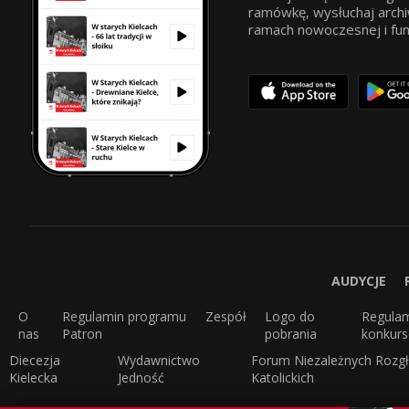
ramówkę, wysłuchaj archi
ramach nowoczesnej i funkc
AUDYCJE
O
Regulamin programu
Zespół
Logo do
Regula
nas
Patron
pobrania
konkur
Diecezja
Wydawnictwo
Forum Niezależnych Rozgł
Kielecka
Jedność
Katolickich