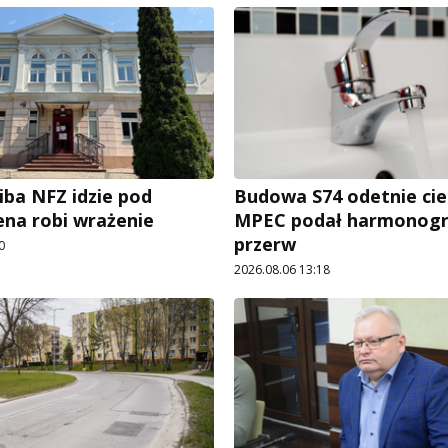
iba NFZ idzie pod
Budowa S74 odetnie cie
ena robi wrażenie
MPEC podał harmonog
przerw
0
2026.08.06 13:18