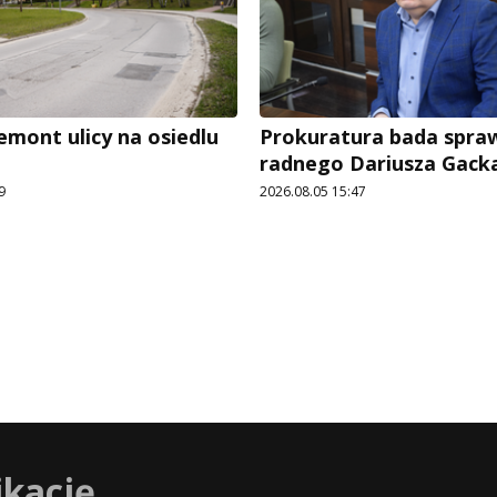
emont ulicy na osiedlu
Prokuratura bada spra
radnego Dariusza Gack
9
2026.08.05 15:47
ikację