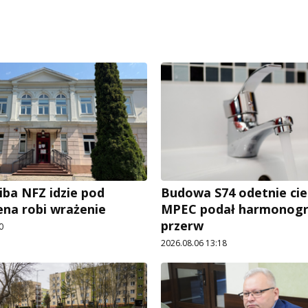
iba NFZ idzie pod
Budowa S74 odetnie cie
ena robi wrażenie
MPEC podał harmonog
przerw
0
2026.08.06 13:18