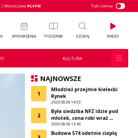
M
| Włoszczowa
94,4 FM
Tryb Ciemny
IA
WYDARZENIA
TYGODNIK
SZUKAJ
RADIO
RT
KULTURA
NAJNOWSZE
Młodzież przejmie kielecki
1
Rynek
2026.08.06 14:53
Była siedziba NFZ idzie pod
2
młotek, cena robi wraż ...
2026.08.06 13:40
Budowa S74 odetnie ciepłą
3