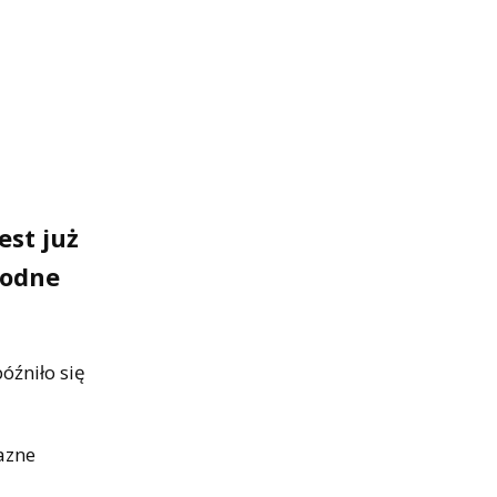
est już
godne
óźniło się
jazne