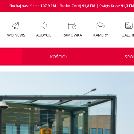
Słuchaj nas: Kielce
107,9 FM
| Busko-Zdrój
91,8 FM
| Święty Krzyż
91,3 F
TWÓJNEWS
AUDYCJE
RAMÓWKA
KAMERY
GALER
KOŚCIÓŁ
SPO