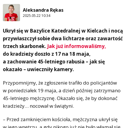
Aleksandra Rękas
2025.05.22 10:34
Ukrył się w Bazylice Katedralnej w Kielcach i nocą
przywłaszczył sobie dwa lichtarze oraz zawartość
trzech skarbonek.
Jak już informowaliśmy,
do kradzieży doszło z 17 na 18 maja,
a zachowanie 45-letniego rabusia – jak się
okazało – uwieczniły kamery.
Przypomnijmy, że zgłoszenie trafiło do policjantów
w poniedziałek 19 maja, a dzień później zatrzymano
45-letniego mężczyznę. Okazało się, że by dokonać
kradzieży… nocował w świątyni.
– Przed zamknięciem kościoła, mężczyzna ukrył się
w jego wnętrzu, a gdy nikogo już nie było włamał się