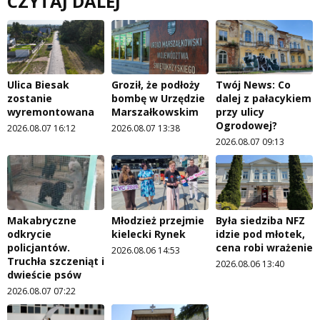
CZYTAJ DALEJ
Ulica Biesak
Groził, że podłoży
Twój News: Co
zostanie
bombę w Urzędzie
dalej z pałacykiem
wyremontowana
Marszałkowskim
przy ulicy
Ogrodowej?
2026.08.07 16:12
2026.08.07 13:38
2026.08.07 09:13
Makabryczne
Młodzież przejmie
Była siedziba NFZ
odkrycie
kielecki Rynek
idzie pod młotek,
policjantów.
cena robi wrażenie
2026.08.06 14:53
Truchła szczeniąt i
2026.08.06 13:40
dwieście psów
2026.08.07 07:22