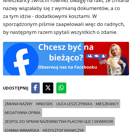
Mieszkańcy zwrócili również uwagę na fakt, że zmiana
nazwy wiązałaby się z wymianą dokumentów, a co
za tym idzie - dodatkowymi kosztami. W
sporządzonym piśmie zaapelowali więc do radnych,
by następnym razem spytali wszystkich o zdanie.
UDOSTĘPNIJ
ZMIANA NAZWY
WNIOSEK
ULICA LESZCZYNSKA
MIESZKANCY
NEGATYWNA OPINIA
ZESPOL DO SPRAW NAZEWNICTWA PLACOW ULIC I SKWEROW
JOANNA WINIARSKA
KRZYSZTOF KRAWCZYK