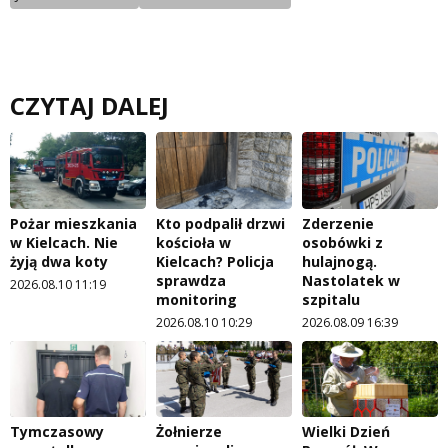
CZYTAJ DALEJ
Pożar mieszkania
Kto podpalił drzwi
Zderzenie
w Kielcach. Nie
kościoła w
osobówki z
żyją dwa koty
Kielcach? Policja
hulajnogą.
sprawdza
Nastolatek w
2026.08.10 11:19
monitoring
szpitalu
2026.08.10 10:29
2026.08.09 16:39
Tymczasowy
Żołnierze
Wielki Dzień