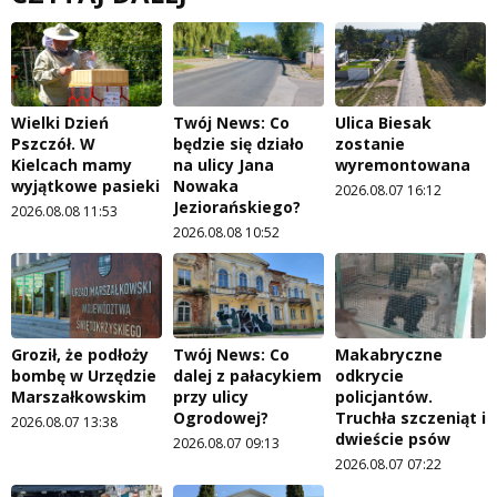
Wielki Dzień
Twój News: Co
Ulica Biesak
Pszczół. W
będzie się działo
zostanie
Kielcach mamy
na ulicy Jana
wyremontowana
wyjątkowe pasieki
Nowaka
2026.08.07 16:12
Jeziorańskiego?
2026.08.08 11:53
2026.08.08 10:52
Groził, że podłoży
Twój News: Co
Makabryczne
bombę w Urzędzie
dalej z pałacykiem
odkrycie
Marszałkowskim
przy ulicy
policjantów.
Ogrodowej?
Truchła szczeniąt i
2026.08.07 13:38
dwieście psów
2026.08.07 09:13
2026.08.07 07:22