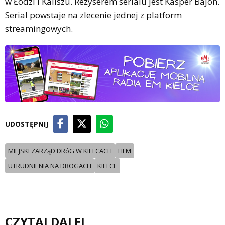
w Łodzi i Kaliszu. Reżyserem serialu jest Kasper Bajon.
Serial powstaje na zlecenie jednej z platform
streamingowych.
UDOSTĘPNIJ
MIEJSKI ZARZąD DRóG W KIELCACH
FILM
UTRUDNIENIA NA DROGACH
KIELCE
CZYTAJ DALEJ