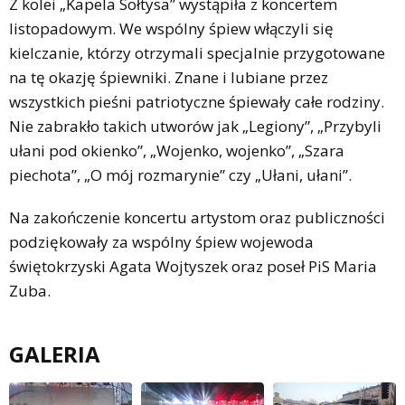
Z kolei „Kapela Sołtysa” wystąpiła z koncertem
listopadowym. We wspólny śpiew włączyli się
kielczanie, którzy otrzymali specjalnie przygotowane
na tę okazję śpiewniki. Znane i lubiane przez
wszystkich pieśni patriotyczne śpiewały całe rodziny.
Nie zabrakło takich utworów jak „Legiony”, „Przybyli
ułani pod okienko”, „Wojenko, wojenko”, „Szara
piechota”, „O mój rozmarynie” czy „Ułani, ułani”.
Na zakończenie koncertu artystom oraz publiczności
podziękowały za wspólny śpiew wojewoda
świętokrzyski Agata Wojtyszek oraz poseł PiS Maria
Zuba.
GALERIA