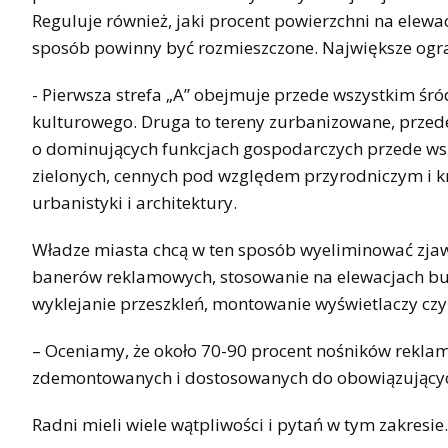
Reguluje również, jaki procent powierzchni na elewa
sposób powinny być rozmieszczone. Największe ogra
- Pierwsza strefa „A” obejmuje przede wszystkim śró
kulturowego. Druga to tereny zurbanizowane, przede
o dominujących funkcjach gospodarczych przede wsz
zielonych, cennych pod względem przyrodniczym i k
urbanistyki i architektury.
Władze miasta chcą w ten sposób wyeliminować zjawi
banerów reklamowych, stosowanie na elewacjach bu
wyklejanie przeszkleń, montowanie wyświetlaczy cz
– Oceniamy, że około 70-90 procent nośników reklam
zdemontowanych i dostosowanych do obowiązującyc
Radni mieli wiele wątpliwości i pytań w tym zakresie.