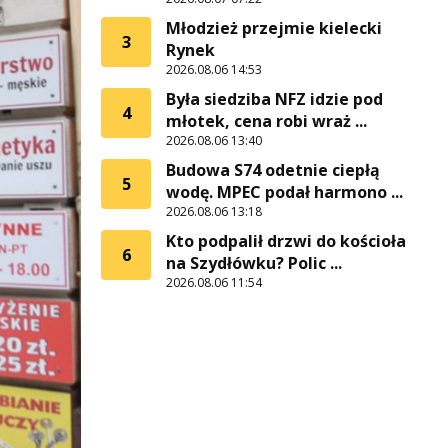
Młodzież przejmie kielecki
3
Rynek
2026.08.06 14:53
Była siedziba NFZ idzie pod
4
młotek, cena robi wraż ...
2026.08.06 13:40
Budowa S74 odetnie ciepłą
5
wodę. MPEC podał harmono ...
2026.08.06 13:18
Kto podpalił drzwi do kościoła
6
na Szydłówku? Polic ...
2026.08.06 11:54