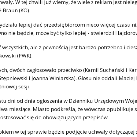
hwały. W tej chwili już wiemy, że wiele z reklam jest niele
ł Braun (KO).
działu lepiej dać przedsiębiorcom nieco więcej czasu ni
wno nie będzie, może być tylko lepiej - stwierdził Hajdoro
 wszystkich, ale z pewnością jest bardzo potrzebna i ciesz
kowski (PWK).
ch, dwóch zagłosowało przeciwko (Kamil Suchański i Kar
tępniewski i Joanna Winiarska). Głosu nie oddali Maciej 
niowej sesji.
nastu dni od dnia ogłoszenia w Dzienniku Urzędowym Wo
o dwa miesiące. Miasto podkreśla, że wówczas opublikuje 
ostosować się do obowiązujących przepisów.
kiem w tej sprawie będzie podjęcie uchwały dotyczącej