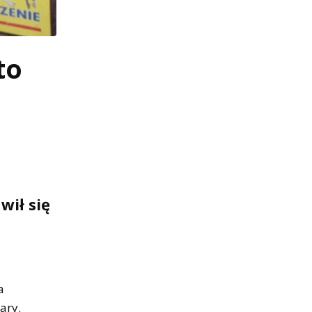
to
wił się
a
ary.