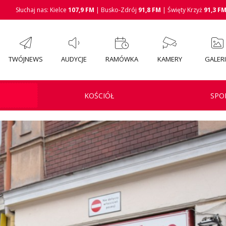
Słuchaj nas: Kielce
107,9 FM
| Busko-Zdrój
91,8 FM
| Święty Krzyż
91,3 F
TWÓJNEWS
AUDYCJE
RAMÓWKA
KAMERY
GALER
KOŚCIÓŁ
SPO