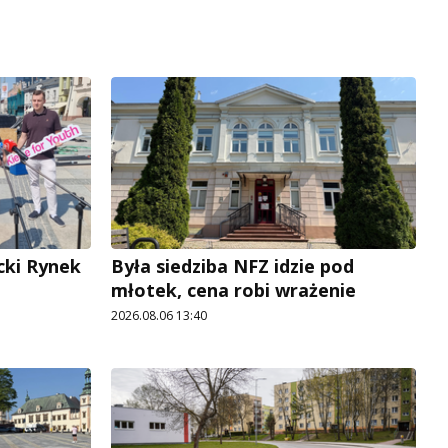
cki Rynek
Była siedziba NFZ idzie pod
młotek, cena robi wrażenie
2026.08.06 13:40