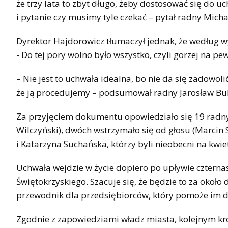
że trzy lata to zbyt długo, żeby dostosować się do uc
i pytanie czy musimy tyle czekać – pytał radny Micha
Dyrektor Hajdorowicz tłumaczył jednak, że według wy
- Do tej pory wolno było wszystko, czyli gorzej na pe
– Nie jest to uchwała idealna, bo nie da się zadowolić
że ją procedujemy – podsumował radny Jarosław Bu
Za przyjęciem dokumentu opowiedziało się 19 radny
Wilczyński), dwóch wstrzymało się od głosu (Marcin S
i Katarzyna Suchańska, którzy byli nieobecni na kwiet
Uchwała wejdzie w życie dopiero po upływie czter
Świętokrzyskiego. Szacuje się, że będzie to za okoł
przewodnik dla przedsiębiorców, który pomoże im d
Zgodnie z zapowiedziami władz miasta, kolejnym kro