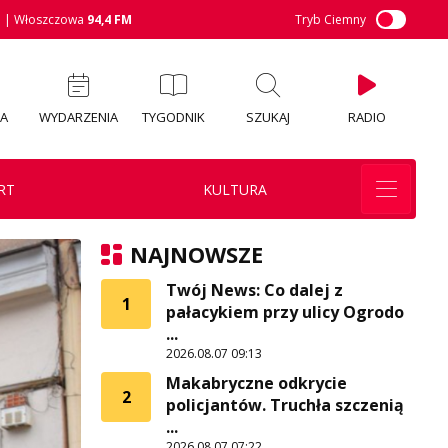
M
| Włoszczowa
94,4 FM
Tryb Ciemny
IA
WYDARZENIA
TYGODNIK
SZUKAJ
RADIO
RT
KULTURA
NAJNOWSZE
Twój News: Co dalej z
1
pałacykiem przy ulicy Ogrodo
...
2026.08.07 09:13
Makabryczne odkrycie
2
policjantów. Truchła szczenią
...
2026.08.07 07:22