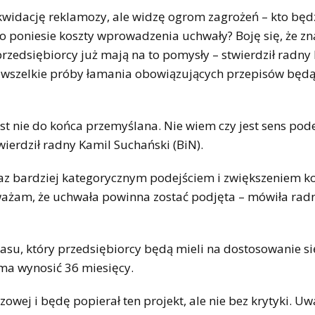
likwidację reklamozy, ale widzę ogrom zagrożeń – kto będ
o poniesie koszty wprowadzenia uchwały? Boję się, że zna
rzedsiębiorcy już mają na to pomysły – stwierdził radny
cz, wszelkie próby łamania obowiązujących przepisów będ
jest nie do końca przemyślana. Nie wiem czy jest sens p
wierdził radny Kamil Suchański (BiN).
z bardziej kategorycznym podejściem i zwiększeniem ko
ważam, że uchwała powinna zostać podjęta – mówiła rad
zasu, który przedsiębiorcy będą mieli na dostosowanie si
ma wynosić 36 miesięcy.
owej i będę popierał ten projekt, ale nie bez krytyki. U