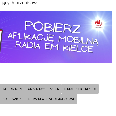
ujących przepisów.
CHAL BRAUN
ANNA MYSLINSKA
KAMIL SUCHAńSKI
AJDOROWICZ
UCHWALA KRAJOBRAZOWA