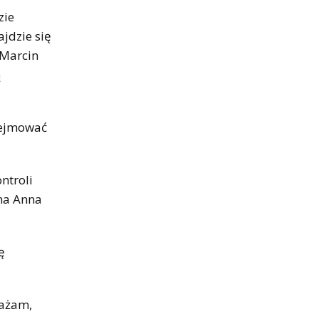
zie
jdzie się
 Marcin
ą
odejmować
ntroli
na Anna
ę
ważam,