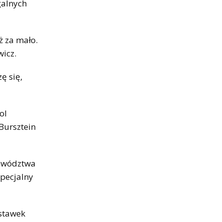
galnych
ż za mało.
wicz.
ę się,
ol
Bursztein
jewództwa
specjalny
 stawek