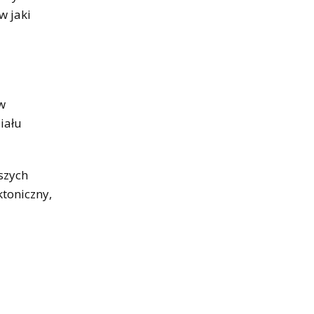
w jaki
w
iału
szych
toniczny,