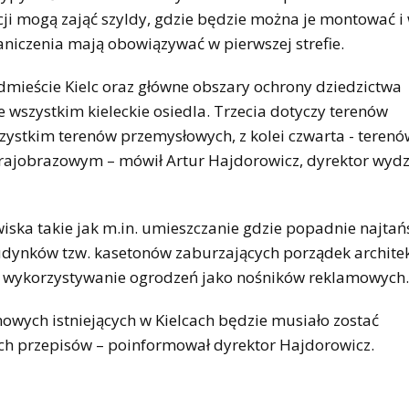
cji mogą zająć szyldy, gdzie będzie można je montować i 
niczenia mają obowiązywać w pierwszej strefie.
dmieście Kielc oraz główne obszary ochrony dziedzictwa
 wszystkim kieleckie osiedla. Trzecia dotyczy terenów
ystkim terenów przemysłowych, z kolei czwarta - terenó
rajobrazowym – mówił Artur Hajdorowicz, dyrektor wydz
ska takie jak m.in. umieszczanie gdzie popadnie najtań
dynków tzw. kasetonów zaburzających porządek architek
y wykorzystywanie ogrodzeń jako nośników reklamowych.
owych istniejących w Kielcach będzie musiało zostać
h przepisów – poinformował dyrektor Hajdorowicz.