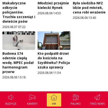
Makabryczne
Młodzież przejmie
Była siedziba NFZ
odkrycie
kielecki Rynek
idzie pod młotek,
policjantów.
cena robi wrażenie
2026.08.06 14:53
Truchła szczeniąt i
2026.08.06 13:40
dwieście psów
2026.08.07 07:22
Budowa S74
Kto podpalił drzwi
odetnie ciepłą
do kościoła na
wodę. MPEC podał
Szydłówku? Policja
harmonogram
szuka sprawcy
przerw
2026.08.06 11:54
2026.08.06 13:18
AUDYCJE
KAMERY
eM
PALIWO
TWÓJ NEWS