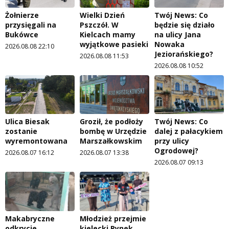
Żołnierze
Wielki Dzień
Twój News: Co
przysięgali na
Pszczół. W
będzie się działo
Bukówce
Kielcach mamy
na ulicy Jana
wyjątkowe pasieki
Nowaka
2026.08.08 22:10
Jeziorańskiego?
2026.08.08 11:53
2026.08.08 10:52
Ulica Biesak
Groził, że podłoży
Twój News: Co
zostanie
bombę w Urzędzie
dalej z pałacykiem
wyremontowana
Marszałkowskim
przy ulicy
Ogrodowej?
2026.08.07 16:12
2026.08.07 13:38
2026.08.07 09:13
Makabryczne
Młodzież przejmie
odkrycie
kielecki Rynek