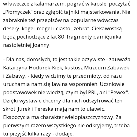
w ławeczce z kałamarzem, pograć w kapsle, poczytać
„Płomyczek” oraz zgłębić tajniki majsterkowania. Nie
zabraknie też przepisów na popularne wówczas
desery: kogel-mogel i ciasto „zebra”. Ciekawostką
będą pochodzące z lat 80. fragmenty pamiętnika
nastoletniej Joanny.
- Dla nas, dorosłych, to jest takie oczywiste - zauważa
Katarzyna Hodurek-Kiek, kustosz Muzeum Zabawek
i Zabawy. - Kiedy widzimy te przedmioty, od razu
uruchamia nam się lawina wspomnień. Uczniowie
podstawówek nie wiedzą, czym był PRL, ani "Pewex".
Dzięki wystawie chcemy dla nich odszyfrować ten
skrót. Jurek i Tereska mają nam to ułatwić.
Ekspozycja ma charakter wielopłaszczyznowy. Za
pierwszym razem wszystkiego nie odkryjemy, trzeba
tu przyjść kilka razy - dodaje.