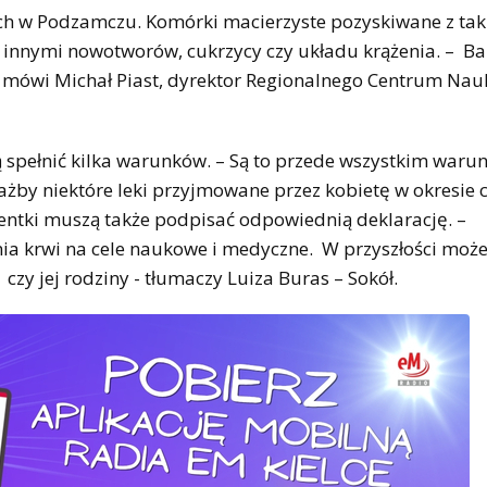
h w Podzamczu. Komórki macierzyste pozyskiwane z taki
 innymi nowotworów, cukrzycy czy układu krążenia. – B
– mówi Michał Piast, dyrektor Regionalnego Centrum Na
spełnić kilka warunków. – Są to przede wszystkim warun
żby niektóre leki przyjmowane przez kobietę w okresie c
ntki muszą także podpisać odpowiednią deklarację. –
a krwi na cele naukowe i medyczne. W przyszłości moż
 czy jej rodziny - tłumaczy Luiza Buras – Sokół.