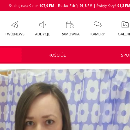
Słuchaj nas: Kielce
107,9 FM
| Busko-Zdrój
91,8 FM
| Święty Krzyż
91,3 F
TWÓJNEWS
AUDYCJE
RAMÓWKA
KAMERY
GALER
KOŚCIÓŁ
SPO