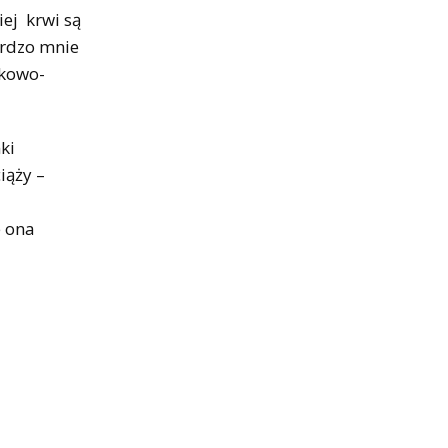
ej krwi są
ardzo mnie
ukowo-
ki
iąży –
e ona