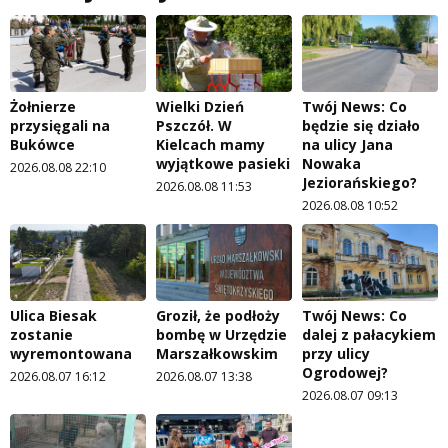
Żołnierze
Wielki Dzień
Twój News: Co
przysięgali na
Pszczół. W
będzie się działo
Bukówce
Kielcach mamy
na ulicy Jana
wyjątkowe pasieki
Nowaka
2026.08.08 22:10
Jeziorańskiego?
2026.08.08 11:53
2026.08.08 10:52
Ulica Biesak
Groził, że podłoży
Twój News: Co
zostanie
bombę w Urzędzie
dalej z pałacykiem
wyremontowana
Marszałkowskim
przy ulicy
Ogrodowej?
2026.08.07 16:12
2026.08.07 13:38
2026.08.07 09:13