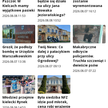
Pszczół. W
będzie się działo
zostanie
Kielcach mamy
na ulicy Jana
wyremontowana
wyjątkowe pasieki
Nowaka
2026.08.07 16:12
Jeziorańskiego?
2026.08.08 11:53
2026.08.08 10:52
Groził, że podłoży
Twój News: Co
Makabryczne
bombę w Urzędzie
dalej z pałacykiem
odkrycie
Marszałkowskim
przy ulicy
policjantów.
Ogrodowej?
Truchła szczeniąt i
2026.08.07 13:38
dwieście psów
2026.08.07 09:13
2026.08.07 07:22
Młodzież przejmie
Była siedziba NFZ
kielecki Rynek
idzie pod młotek,
cena robi wrażenie
2026.08.06 14:53