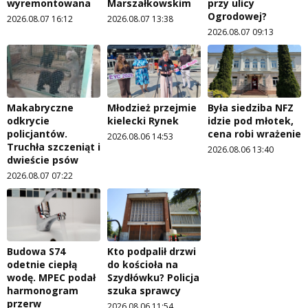
wyremontowana
Marszałkowskim
przy ulicy
Ogrodowej?
2026.08.07 16:12
2026.08.07 13:38
2026.08.07 09:13
Makabryczne
Młodzież przejmie
Była siedziba NFZ
odkrycie
kielecki Rynek
idzie pod młotek,
policjantów.
cena robi wrażenie
2026.08.06 14:53
Truchła szczeniąt i
2026.08.06 13:40
dwieście psów
2026.08.07 07:22
Budowa S74
Kto podpalił drzwi
odetnie ciepłą
do kościoła na
wodę. MPEC podał
Szydłówku? Policja
harmonogram
szuka sprawcy
przerw
2026.08.06 11:54