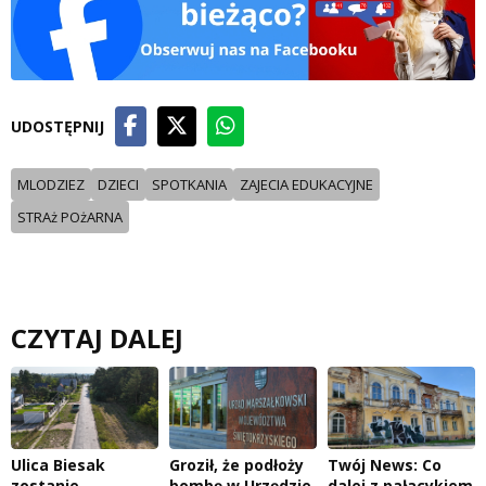
UDOSTĘPNIJ
MLODZIEZ
DZIECI
SPOTKANIA
ZAJECIA EDUKACYJNE
STRAż POżARNA
CZYTAJ DALEJ
Ulica Biesak
Groził, że podłoży
Twój News: Co
zostanie
bombę w Urzędzie
dalej z pałacykiem