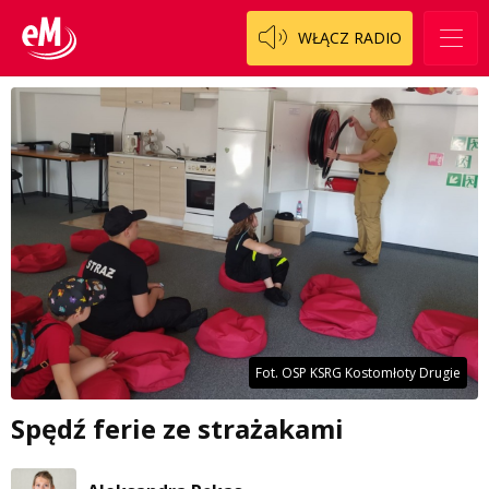
WŁĄCZ RADIO
Fot. OSP KSRG Kostomłoty Drugie
Spędź ferie ze strażakami