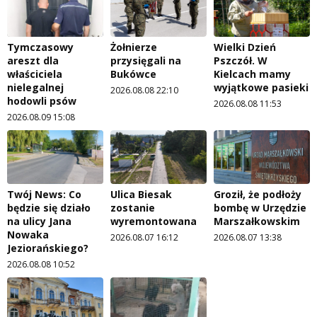
Tymczasowy
Żołnierze
Wielki Dzień
areszt dla
przysięgali na
Pszczół. W
właściciela
Bukówce
Kielcach mamy
nielegalnej
wyjątkowe pasieki
2026.08.08 22:10
hodowli psów
2026.08.08 11:53
2026.08.09 15:08
Twój News: Co
Ulica Biesak
Groził, że podłoży
będzie się działo
zostanie
bombę w Urzędzie
na ulicy Jana
wyremontowana
Marszałkowskim
Nowaka
2026.08.07 16:12
2026.08.07 13:38
Jeziorańskiego?
2026.08.08 10:52