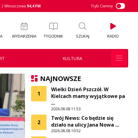
M
| Włoszczowa
94,4 FM
Tryb Ciemny
IA
WYDARZENIA
TYGODNIK
SZUKAJ
RADIO
RT
KULTURA
NAJNOWSZE
Wielki Dzień Pszczół. W
1
Kielcach mamy wyjątkowe pa
...
2026.08.08 11:53
Twój News: Co będzie się
2
działo na ulicy Jana Nowa ...
2026.08.08 10:52