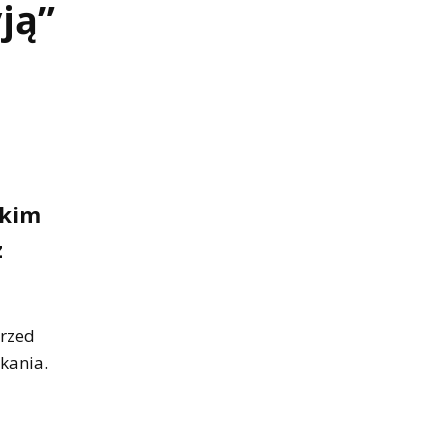
ją”
ckim
z
przed
kania.