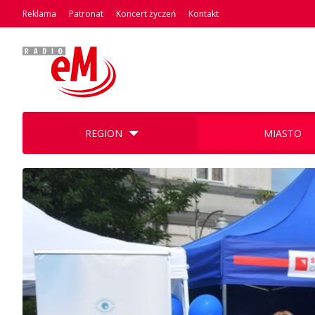
Reklama
Patronat
Koncert życzeń
Kontakt
REGION
MIASTO