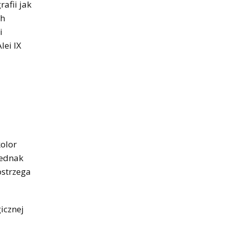
afii jak
ch
i
lei IX
kolor
Jednak
ostrzega
icznej