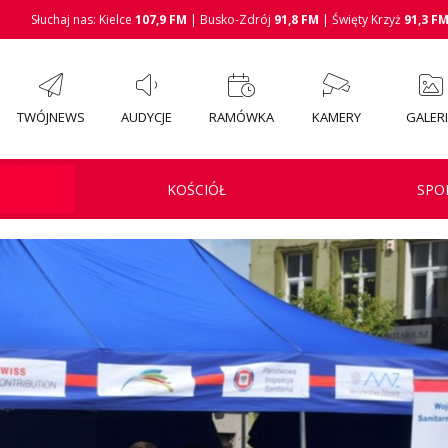
Słuchaj nas: Kielce
107,9 FM
| Busko-Zdrój
91,8 FM
| Święty Krzyż
91,3 F
TWÓJNEWS
AUDYCJE
RAMÓWKA
KAMERY
GALER
KOŚCIÓŁ
SPO