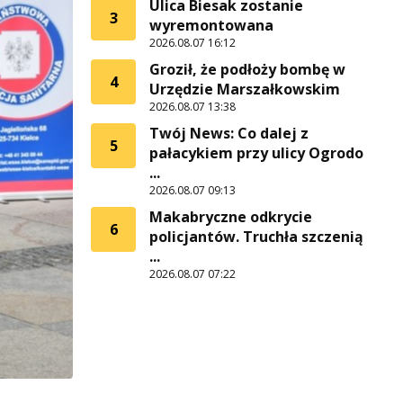
Ulica Biesak zostanie
3
wyremontowana
2026.08.07 16:12
Groził, że podłoży bombę w
4
Urzędzie Marszałkowskim
2026.08.07 13:38
Twój News: Co dalej z
5
pałacykiem przy ulicy Ogrodo
...
2026.08.07 09:13
Makabryczne odkrycie
6
policjantów. Truchła szczenią
...
2026.08.07 07:22