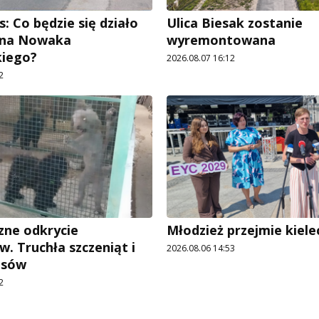
: Co będzie się działo
Ulica Biesak zostanie
Jana Nowaka
wyremontowana
kiego?
2026.08.07 16:12
2
ne odkrycie
Młodzież przejmie kiele
w. Truchła szczeniąt i
2026.08.06 14:53
psów
2