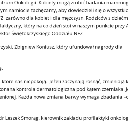
entrum Onkologii. Kobiety mogą zrobić badania mammogr
zym namiocie zachęcamy, aby dowiedzieli się o wszystki
Z, zarówno dla kobiet i dla mężczyzn. Rodziców z dziećm
ktyczny, który na co dzień stoi w naszym punkcie przy A
ektor Świętokrzyskiego Oddziału NFZ
yski, Zbigniew Koniusz, który ufundował nagrody dla
ę.
tóre nas niepokoją. Jeżeli zaczynają rosnąć, zmieniają 
konana kontrola dermatologiczna pod kątem czerniaka. 
ezmienionej. Każda nowa zmiana barwy wymaga zbadania –
dr Leszek Smorąg, kierownik zakładu profilaktyki onkolog