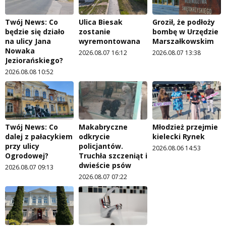
Twój News: Co
Ulica Biesak
Groził, że podłoży
będzie się działo
zostanie
bombę w Urzędzie
na ulicy Jana
wyremontowana
Marszałkowskim
Nowaka
2026.08.07 16:12
2026.08.07 13:38
Jeziorańskiego?
2026.08.08 10:52
Twój News: Co
Makabryczne
Młodzież przejmie
dalej z pałacykiem
odkrycie
kielecki Rynek
przy ulicy
policjantów.
2026.08.06 14:53
Ogrodowej?
Truchła szczeniąt i
dwieście psów
2026.08.07 09:13
2026.08.07 07:22