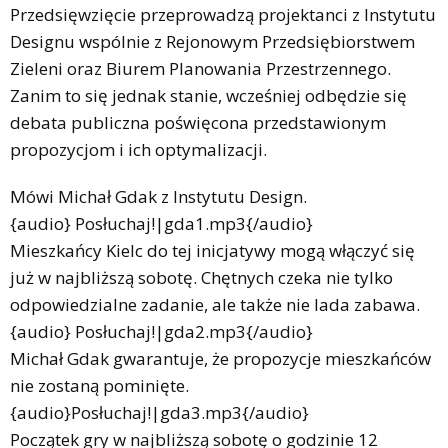
Przedsięwzięcie przeprowadzą projektanci z Instytutu
Designu wspólnie z Rejonowym Przedsiębiorstwem
Zieleni oraz Biurem Planowania Przestrzennego.
Zanim to się jednak stanie, wcześniej odbędzie się
debata publiczna poświęcona przedstawionym
propozycjom i ich optymalizacji.
Mówi Michał Gdak z Instytutu Design.
{audio} Posłuchaj!|gda1.mp3{/audio}
Mieszkańcy Kielc do tej inicjatywy mogą włączyć się
już w najbliższą sobotę. Chętnych czeka nie tylko
odpowiedzialne zadanie, ale także nie lada zabawa.
{audio} Posłuchaj!|gda2.mp3{/audio}
Michał Gdak gwarantuje, że propozycje mieszkańców
nie zostaną pominięte.
{audio}Posłuchaj!|gda3.mp3{/audio}
Początek gry w najbliższą sobotę o godzinie 12