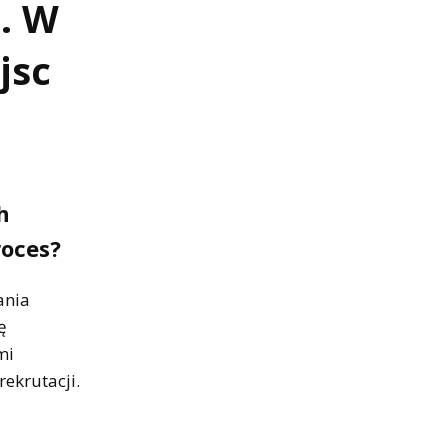
i. W
jsc
h
roces?
ania
ę
mi
ekrutacji.