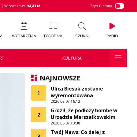
M
| Włoszczowa
94,4 FM
Tryb Ciemny
IA
WYDARZENIA
TYGODNIK
SZUKAJ
RADIO
RT
KULTURA
NAJNOWSZE
Ulica Biesak zostanie
1
wyremontowana
2026.08.07 16:12
Groził, że podłoży bombę w
2
Urzędzie Marszałkowskim
2026.08.07 13:38
Twój News: Co dalej z
3