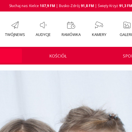
Słuchaj nas: Kielce
107,9 FM
| Busko-Zdrój
91,8 FM
| Święty Krzyż
91,3 F
TWÓJNEWS
AUDYCJE
RAMÓWKA
KAMERY
GALER
KOŚCIÓŁ
SPO