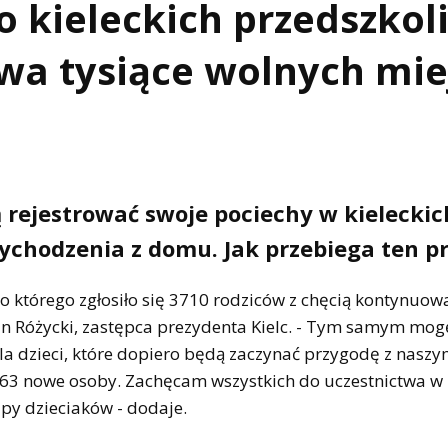
o kieleckich przedszkol
a tysiące wolnych mie
 rejestrować swoje pociechy w kieleckic
chodzenia z domu. Jak przebiega ten p
do którego zgłosiło się 3710 rodziców z chęcią kontynuow
n Różycki, zastępca prezydenta Kielc. - Tym samym mog
la dzieci, które dopiero będą zaczynać przygodę z naszy
263 nowe osoby. Zachęcam wszystkich do uczestnictwa w r
py dzieciaków - dodaje.