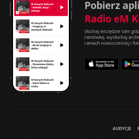
Pobierz apl
Radio eM K
Słuchaj wszędzie tam gdz
ramówkę, wysłuchaj archi
ramach nowoczesnej i funkc
AUDYCJE