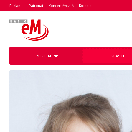
Reklama
Patronat
Koncert życzeń
Kontakt
REGION
MIASTO