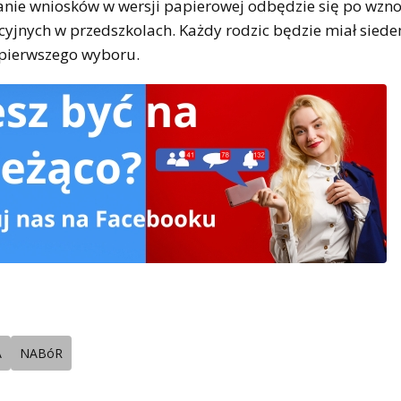
adanie wniosków w wersji papierowej odbędzie się po wzn
yjnych w przedszkolach. Każdy rodzic będzie miał sied
pierwszego wyboru.
A
NABóR