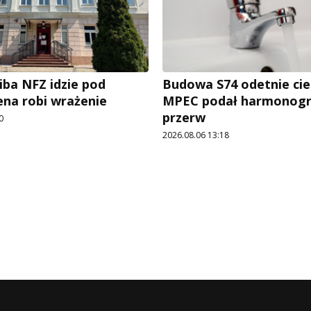
iba NFZ idzie pod
Budowa S74 odetnie cie
ena robi wrażenie
MPEC podał harmonog
przerw
0
2026.08.06 13:18