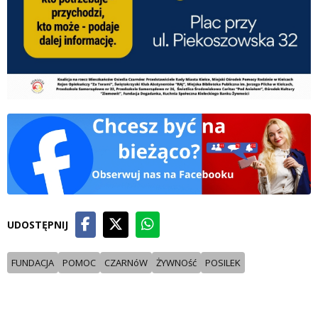
UDOSTĘPNIJ
FUNDACJA
POMOC
CZARNóW
ŻYWNOść
POSILEK