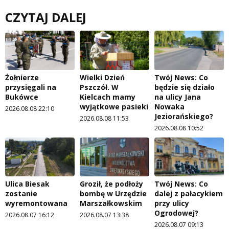
CZYTAJ DALEJ
Żołnierze
Wielki Dzień
Twój News: Co
przysięgali na
Pszczół. W
będzie się działo
Bukówce
Kielcach mamy
na ulicy Jana
wyjątkowe pasieki
Nowaka
2026.08.08 22:10
Jeziorańskiego?
2026.08.08 11:53
2026.08.08 10:52
Ulica Biesak
Groził, że podłoży
Twój News: Co
zostanie
bombę w Urzędzie
dalej z pałacykiem
wyremontowana
Marszałkowskim
przy ulicy
Ogrodowej?
2026.08.07 16:12
2026.08.07 13:38
2026.08.07 09:13