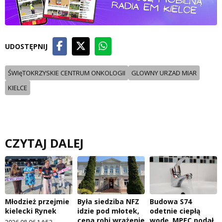
UDOSTĘPNIJ
ŚWIęTOKRZYSKIE CENTRUM ONKOLOGII
GLOWNY URZAD MIAR
KIELCE
CZYTAJ DALEJ
Młodzież przejmie
Była siedziba NFZ
Budowa S74
kielecki Rynek
idzie pod młotek,
odetnie ciepłą
cena robi wrażenie
wodę. MPEC podał