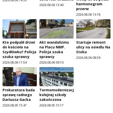
2026.08.06 14:53
harmonogram
2026.08.06 13:40
przerw
2026.08.06 13:18
Kto podpalił drzwi
Akt wandalizmu
Startuje remont
do kościoła na
na Placu NMP.
ulicy na osiedlu Na
Szydłówku? Policja
Policja szuka
Stoku
szuka sprawcy
sprawcy
2026.08.06 08:59
2026.08.06 11:54
2026.08.06 09:10
Prokuratura bada
Termomodernizacja
sprawę radnego
kolejnej szkoły
Dariusza Gacka
zakończona
2026.08.05 15:47
2026.08.05 15:17