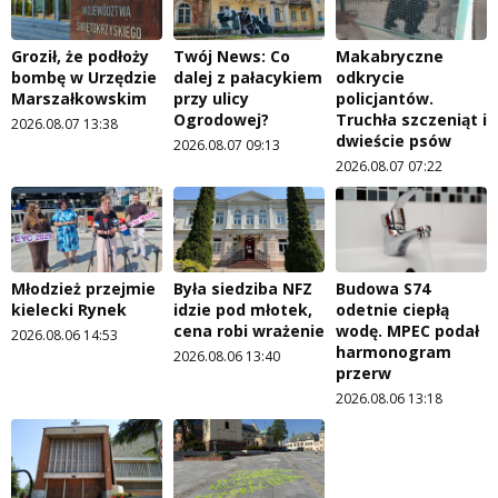
Groził, że podłoży
Twój News: Co
Makabryczne
bombę w Urzędzie
dalej z pałacykiem
odkrycie
Marszałkowskim
przy ulicy
policjantów.
Ogrodowej?
Truchła szczeniąt i
2026.08.07 13:38
dwieście psów
2026.08.07 09:13
2026.08.07 07:22
Młodzież przejmie
Była siedziba NFZ
Budowa S74
kielecki Rynek
idzie pod młotek,
odetnie ciepłą
cena robi wrażenie
wodę. MPEC podał
2026.08.06 14:53
harmonogram
2026.08.06 13:40
przerw
2026.08.06 13:18