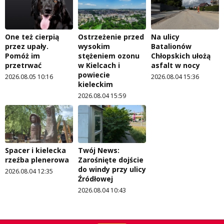
One też cierpią
Ostrzeżenie przed
Na ulicy
przez upały.
wysokim
Batalionów
Pomóż im
stężeniem ozonu
Chłopskich ułożą
przetrwać
w Kielcach i
asfalt w nocy
powiecie
2026.08.05 10:16
2026.08.04 15:36
kieleckim
2026.08.04 15:59
Spacer i kielecka
Twój News:
rzeźba plenerowa
Zarośnięte dojście
do windy przy ulicy
2026.08.04 12:35
Źródłowej
2026.08.04 10:43