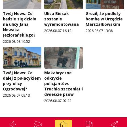
Twój News: Co
Ulica Biesak
Groził, że podłoży
będzie się działo
zostanie
bombę w Urzędzie
na ulicy Jana
wyremontowana
Marszałkowskim
Nowaka
2026.08.07 16:12
2026.08.07 13:38
Jeziorańskiego?
2026.08.08 10:52
Twój News: Co
Makabryczne
dalej z pałacykiem
odkrycie
przy ulicy
policjantów.
Ogrodowej?
Truchła szczeniąt i
dwieście psów
2026.08.07 09:13
2026.08.07 07:22