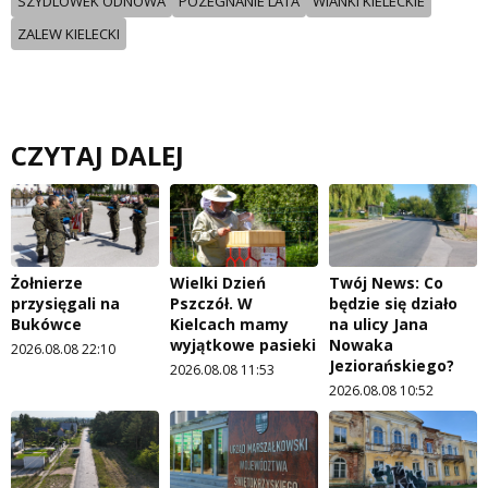
SZYDLOWEK ODNOWA
POZEGNANIE LATA
WIANKI KIELECKIE
ZALEW KIELECKI
CZYTAJ DALEJ
Żołnierze
Wielki Dzień
Twój News: Co
przysięgali na
Pszczół. W
będzie się działo
Bukówce
Kielcach mamy
na ulicy Jana
wyjątkowe pasieki
Nowaka
2026.08.08 22:10
Jeziorańskiego?
2026.08.08 11:53
2026.08.08 10:52