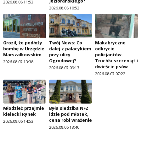
Jeziorańskiego?
2026.08.08 11:53
2026.08.08 10:52
Groził, że podłoży
Twój News: Co
Makabryczne
bombę w Urzędzie
dalej z pałacykiem
odkrycie
Marszałkowskim
przy ulicy
policjantów.
Ogrodowej?
Truchła szczeniąt i
2026.08.07 13:38
dwieście psów
2026.08.07 09:13
2026.08.07 07:22
Młodzież przejmie
Była siedziba NFZ
kielecki Rynek
idzie pod młotek,
cena robi wrażenie
2026.08.06 14:53
2026.08.06 13:40