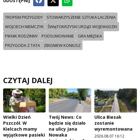
UDOSTĘPNIJ
TROPEM PRZYGODY
STOWARZYSZENIE SZTUKA LACZENIA
WOJCIECH NIEMCZYK
ŚWIęTOKRZYSKI URZąD WOJEWóDZKI
PIKNIK RODZINNY
PODSUMOWANIE
GRA MIEJSKA
PRZYGODA Z TATA
ZBIGNIEW KONIUSZ
CZYTAJ DALEJ
Wielki Dzień
Twój News: Co
Ulica Biesak
Pszczół. W
będzie się działo
zostanie
Kielcach mamy
na ulicy Jana
wyremontowana
wyjątkowe pasieki
Nowaka
2026.08.07 16:12