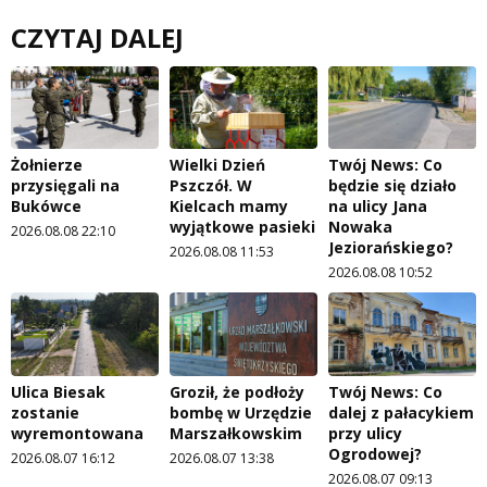
CZYTAJ DALEJ
Żołnierze
Wielki Dzień
Twój News: Co
przysięgali na
Pszczół. W
będzie się działo
Bukówce
Kielcach mamy
na ulicy Jana
wyjątkowe pasieki
Nowaka
2026.08.08 22:10
Jeziorańskiego?
2026.08.08 11:53
2026.08.08 10:52
Ulica Biesak
Groził, że podłoży
Twój News: Co
zostanie
bombę w Urzędzie
dalej z pałacykiem
wyremontowana
Marszałkowskim
przy ulicy
Ogrodowej?
2026.08.07 16:12
2026.08.07 13:38
2026.08.07 09:13