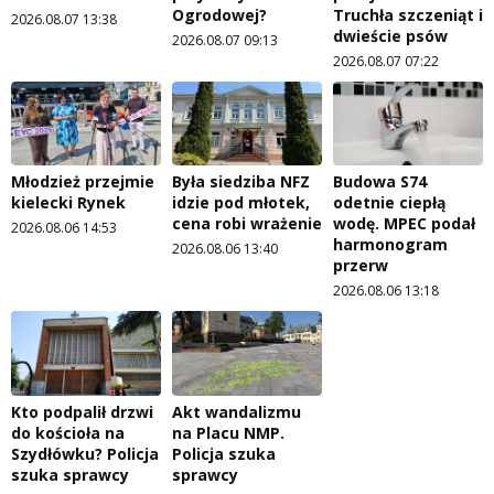
Ogrodowej?
Truchła szczeniąt i
2026.08.07 13:38
dwieście psów
2026.08.07 09:13
2026.08.07 07:22
Młodzież przejmie
Była siedziba NFZ
Budowa S74
kielecki Rynek
idzie pod młotek,
odetnie ciepłą
cena robi wrażenie
wodę. MPEC podał
2026.08.06 14:53
harmonogram
2026.08.06 13:40
przerw
2026.08.06 13:18
Kto podpalił drzwi
Akt wandalizmu
do kościoła na
na Placu NMP.
Szydłówku? Policja
Policja szuka
szuka sprawcy
sprawcy