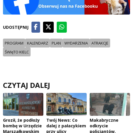
UDOSTĘPNIJ
PROGRAM
KALENDARZ
PLAN
WYDARZENIA
ATRAKCJE
ŚWIęTO KIELC
CZYTAJ DALEJ
Groził, że podłoży
Twój News: Co
Makabryczne
bombę w Urzędzie
dalej z pałacykiem
odkrycie
Marszałkowskim
przy ulicy
policjantów.