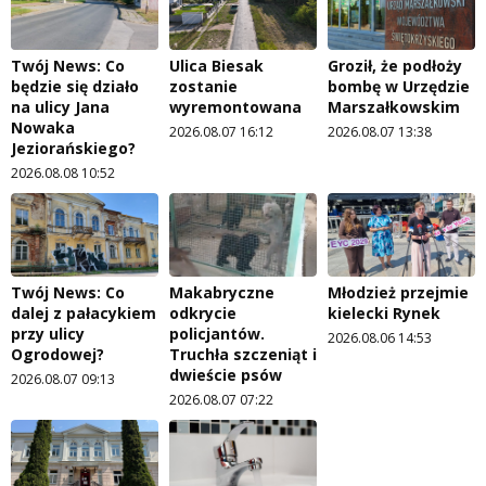
Twój News: Co
Ulica Biesak
Groził, że podłoży
będzie się działo
zostanie
bombę w Urzędzie
na ulicy Jana
wyremontowana
Marszałkowskim
Nowaka
2026.08.07 16:12
2026.08.07 13:38
Jeziorańskiego?
2026.08.08 10:52
Twój News: Co
Makabryczne
Młodzież przejmie
dalej z pałacykiem
odkrycie
kielecki Rynek
przy ulicy
policjantów.
2026.08.06 14:53
Ogrodowej?
Truchła szczeniąt i
dwieście psów
2026.08.07 09:13
2026.08.07 07:22