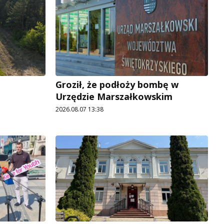
Groził, że podłoży bombę w
Urzędzie Marszałkowskim
2026.08.07 13:38