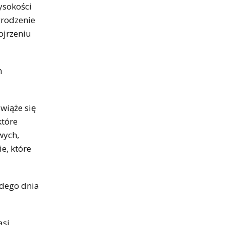
ysokości
grodzenie
ojrzeniu
h
wiąże się
które
wych,
e, które
żdego dnia
asi