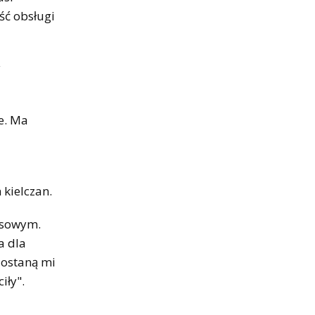
ść obsługi
y
e. Ma
 kielczan.
nsowym.
a dla
 zostaną mi
iły".