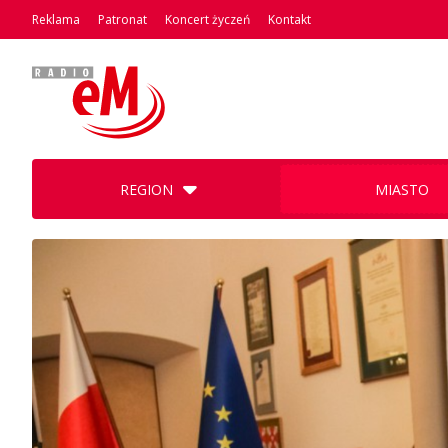
Reklama
Patronat
Koncert życzeń
Kontakt
REGION
MIASTO