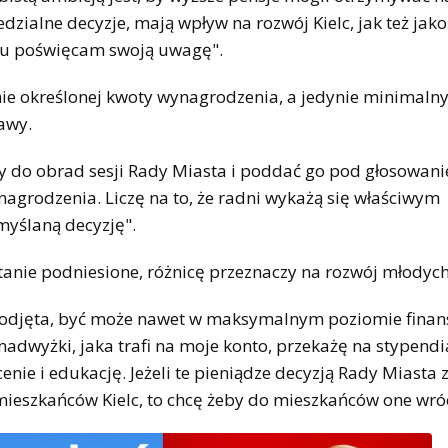
ialne decyzje, mają wpływ na rozwój Kielc, jak też jako
mu poświęcam swoją uwagę".
jnie określonej kwoty wynagrodzenia, a jedynie minimaln
awy.
y do obrad sesji Rady Miasta i poddać go pod głosowani
agrodzenia. Liczę na to, że radni wykażą się właściwym
myślaną decyzję".
stanie podniesione, różnicę przeznaczy na rozwój młodych
e podjęta, być może nawet w maksymalnym poziomie fina
tę nadwyżki, jaka trafi na moje konto, przekażę na stypendi
cenie i edukację. Jeżeli te pieniądze decyzją Rady Miasta
mieszkańców Kielc, to chcę żeby do mieszkańców one wróc