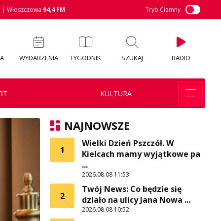
M
| Włoszczowa
94,4 FM
Tryb Ciemny
IA
WYDARZENIA
TYGODNIK
SZUKAJ
RADIO
RT
KULTURA
NAJNOWSZE
Wielki Dzień Pszczół. W
1
Kielcach mamy wyjątkowe pa
...
2026.08.08 11:53
Twój News: Co będzie się
2
działo na ulicy Jana Nowa ...
2026.08.08 10:52