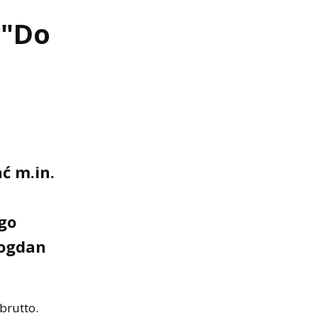
 "Do
ć m.in.
go
Bogdan
brutto.