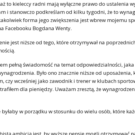
ż to kieleccy radni mają wyłączne prawo do ustalenia w
m i stanowczo podkreślam od kilku tygodni, że to wyna
akolwiek forma jego zwiększenia jest wbrew mojemu sp
 na Facebooku Bogdana Wenty.
nie jest niższe od tego, które otrzymywał na poprzednic
mością.
łem pełną świadomość na temat odpowiedzialności, jaka 
 wynagrodzenia. Było ono znacznie niższe od uposażenia, 
 czy wcześniej jako zawodnik i trener w klubach sporto
trafiłem dla pieniędzy. Uważam zresztą, że wynagrodzeni
e byłaby w porządku w stosunku do wielu osób, które ka
bistą ambicją jest, by wyższe pensje mogli otrzymywać n