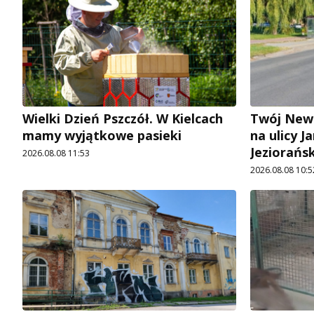
Wielki Dzień Pszczół. W Kielcach
Twój News
mamy wyjątkowe pasieki
na ulicy 
Jeziorańs
2026.08.08 11:53
2026.08.08 10:5