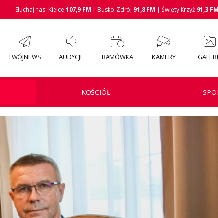
Słuchaj nas: Kielce
107,9 FM
| Busko-Zdrój
91,8 FM
| Święty Krzyż
91,3 F
TWÓJNEWS
AUDYCJE
RAMÓWKA
KAMERY
GALER
KOŚCIÓŁ
SPO