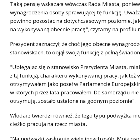
Taką pensję wskazała wówczas Rada Miasta, poniewa
wynagrodzenia osoby sprawującej tę funkcję. Uważa
powinno pozostać na dotychczasowym poziomie. Jak
na wykonywaną obecnie pracę", czytamy na profilu
Prezydent zaznaczył, że choć jego obecne wynagrodze
stanowiskach, to objął swoją funkcję z pełną świado
"Ubiegając się o stanowisko Prezydenta Miasta, mia
z tą funkcją, charakteru wykonywanej pracy, jak też
otrzymywałem jako poseł w Parlamencie Europejskim,
w których przez lata pracowałem. Do samorządu nie 
otrzymuję, zostało ustalone na godnym poziomie".
Włodarz twierdzi również, że tego typu podwyżka ni
ciężko pracują na rzecz miasta.
"Na podwyżki zasługuje wiele innych osób. Moją oso