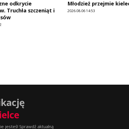
ne odkrycie
Młodzież przejmie kiele
w. Truchła szczeniąt i
2026.08.06 14:53
psów
2
ikację
ielce
ie jesteś! Sprawdź aktualną