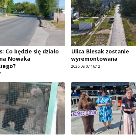
: Co będzie się działo
Ulica Biesak zostanie
Jana Nowaka
wyremontowana
kiego?
2026.08.07 16:12
2