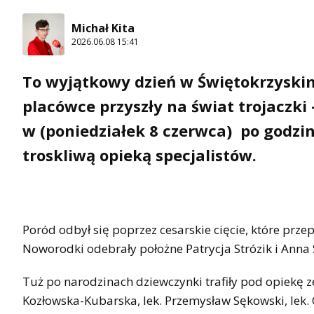
Michał Kita
2026.06.08 15:41
To wyjątkowy dzień w Świętokrzyski
placówce przyszły na świat trojaczki –
w (poniedziałek 8 czerwca) po godzini
troskliwą opieką specjalistów.
Poród odbył się poprzez cesarskie cięcie, które prz
Noworodki odebrały położne Patrycja Strózik i Anna
Tuż po narodzinach dziewczynki trafiły pod opiekę 
Kozłowska-Kubarska, lek. Przemysław Sękowski, lek. O