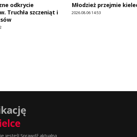
ne odkrycie
Młodzież przejmie kiele
w. Truchła szczeniąt i
2026.08.06 14:53
psów
2
ikację
ielce
ie jesteś! Sprawdź aktualną