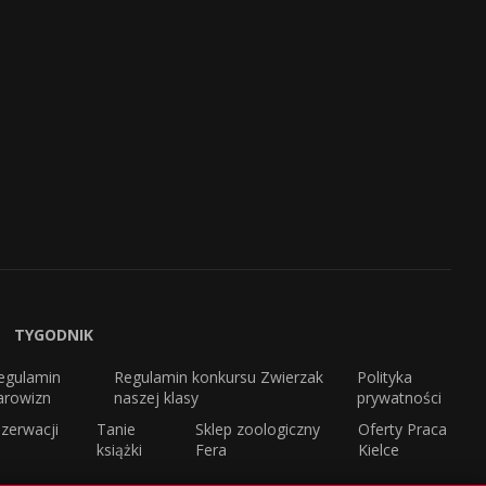
TYGODNIK
egulamin
Regulamin konkursu Zwierzak
Polityka
arowizn
naszej klasy
prywatności
zerwacji
Tanie
Sklep zoologiczny
Oferty Praca
książki
Fera
Kielce