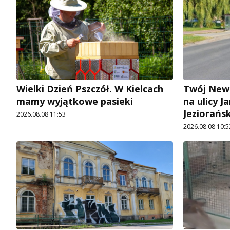
Wielki Dzień Pszczół. W Kielcach
Twój News
mamy wyjątkowe pasieki
na ulicy 
Jeziorańs
2026.08.08 11:53
2026.08.08 10:5