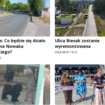
: Co będzie się działo
Ulica Biesak zostanie
Jana Nowaka
wyremontowana
kiego?
2026.08.07 16:12
2