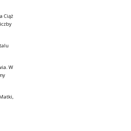
a Ciąż
iczby
talu
wia. W
ymy
Matki,