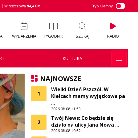
M
| Włoszczowa
94,4 FM
Tryb Ciemny
IA
WYDARZENIA
TYGODNIK
SZUKAJ
RADIO
RT
KULTURA
NAJNOWSZE
Wielki Dzień Pszczół. W
1
Kielcach mamy wyjątkowe pa
...
2026.08.08 11:53
Twój News: Co będzie się
2
działo na ulicy Jana Nowa ...
2026.08.08 10:52