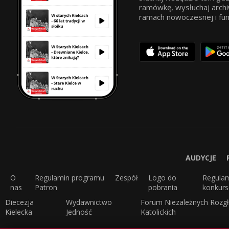
ramówkę, wysłuchaj archi
ramach nowoczesnej i funkc
AUDYCJE
O
Regulamin programu
Zespół
Logo do
Regula
nas
Patron
pobrania
konkur
Diecezja
Wydawnictwo
Forum Niezależnych Rozgł
Kielecka
Jedność
Katolickich