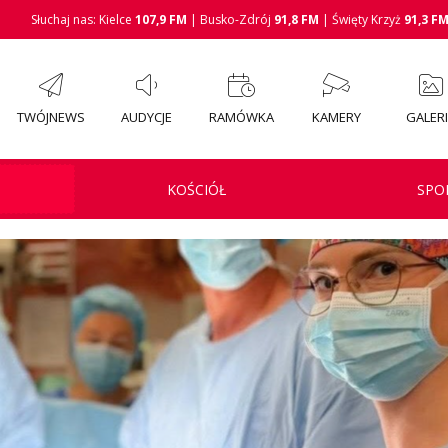
Słuchaj nas: Kielce
107,9 FM
| Busko-Zdrój
91,8 FM
| Święty Krzyż
91,3 F
TWÓJNEWS
AUDYCJE
RAMÓWKA
KAMERY
GALER
KOŚCIÓŁ
SPO