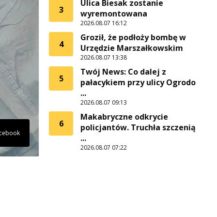
Ulica Biesak zostanie
3
wyremontowana
2026.08.07 16:12
Groził, że podłoży bombę w
4
Urzędzie Marszałkowskim
2026.08.07 13:38
Twój News: Co dalej z
5
pałacykiem przy ulicy Ogrodo
...
2026.08.07 09:13
Makabryczne odkrycie
6
policjantów. Truchła szczenią
acebook
...
2026.08.07 07:22