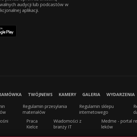
walnych audycji lub podcastów w
jonalnej aplikacji.
RAMÓWKA
TWÓJNEWS
KAMERY
GALERIA
WYDARZENIA
min
Regulamin przesyłania
Regulamin sklepu
R
sów
materiałów
internetowego
d
ośni
Praca
Wiadomości z
Medme - portal re
Kielce
branży IT
leków