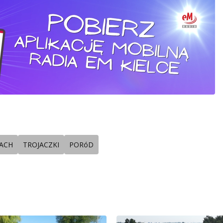
CACH
TROJACZKI
PORóD