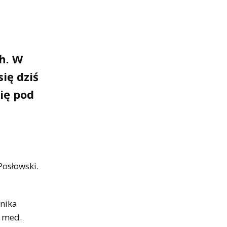
h. W
się dziś
ię pod
Posłowski.
onika
. med.