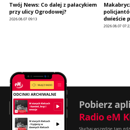
Twój News: Co dalej z pałacykiem
Makabrycz
przy ulicy Ogrodowej?
policjantó
dwieście 
2026.08.07 09:13
2026.08.07 07:2
Pobierz apl
Radio eM K
Słuchaj wszędzie tam gdz