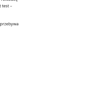
 test –
y przebywa