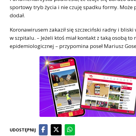
sportowy tryb życia i nie czuję spadku formy. Może
dodał.
Koronawirusem zakaził się szczeciński radny i blisk
w szpitalu. – Jeżeli ktoś miał kontakt z taką osobą t
epidemiologicznej – przypomina poseł Mariusz Gose
UDOSTĘPNIJ