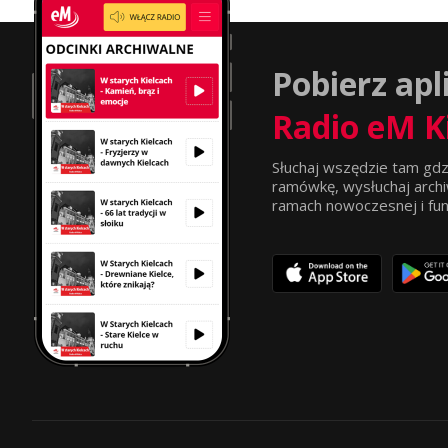
Pobierz apl
Radio eM K
Słuchaj wszędzie tam gdz
ramówkę, wysłuchaj archi
ramach nowoczesnej i funkc