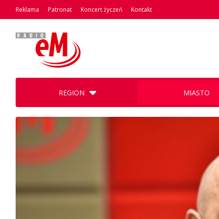
Reklama
Patronat
Koncert życzeń
Kontakt
REGION
MIASTO