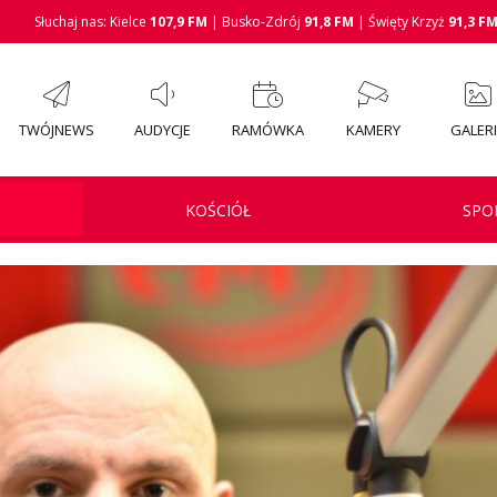
Słuchaj nas: Kielce
107,9 FM
| Busko-Zdrój
91,8 FM
| Święty Krzyż
91,3 F
TWÓJNEWS
AUDYCJE
RAMÓWKA
KAMERY
GALER
KOŚCIÓŁ
SPO