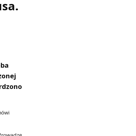
usa.
eba
zonej
erdzono
mówi
 Prowadzę