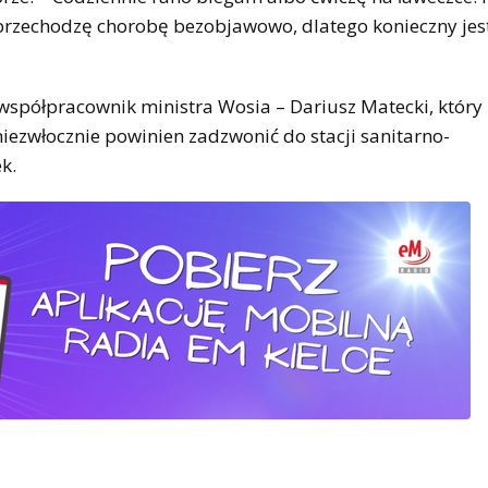
 przechodzę chorobę bezobjawowo, dlatego konieczny jest
i współpracownik ministra Wosia – Dariusz Matecki, któr
o niezwłocznie powinien zadzwonić do stacji sanitarno-
k.