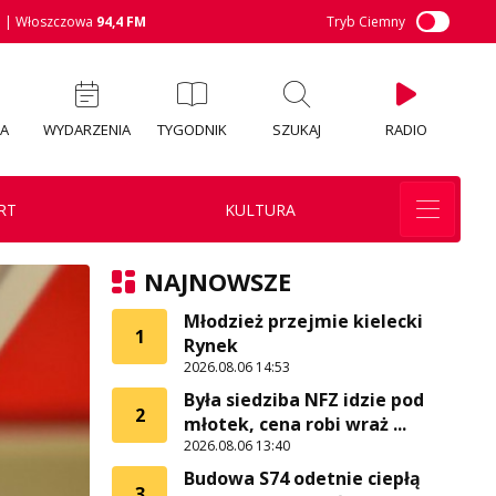
M
| Włoszczowa
94,4 FM
Tryb Ciemny
IA
WYDARZENIA
TYGODNIK
SZUKAJ
RADIO
RT
KULTURA
NAJNOWSZE
Młodzież przejmie kielecki
1
Rynek
2026.08.06 14:53
Była siedziba NFZ idzie pod
2
młotek, cena robi wraż ...
2026.08.06 13:40
Budowa S74 odetnie ciepłą
3