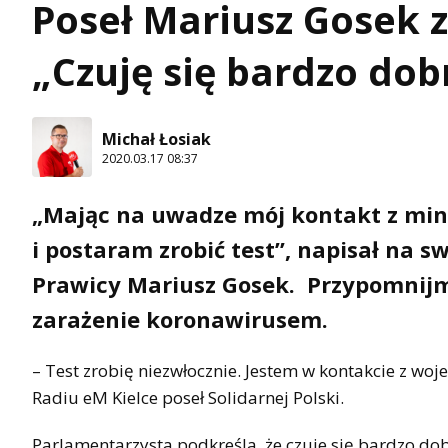
Poseł Mariusz Gosek z
„Czuję się bardzo dob
Michał Łosiak
2020.03.17 08:37
„Mając na uwadze mój kontakt z mini
i postaram zrobić test”, napisał na 
Prawicy Mariusz Gosek. Przypomnijmy
zarażenie koronawirusem.
– Test zrobię niezwłocznie. Jestem w kontakcie z 
Radiu eM Kielce poseł Solidarnej Polski.
Parlamentarzysta podkreśla, że czuje się bardzo do