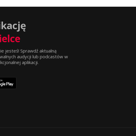
ikację
ielce
ie jesteś! Sprawdź aktualną
walnych audycji lub podcastów w
jonalnej aplikacji.