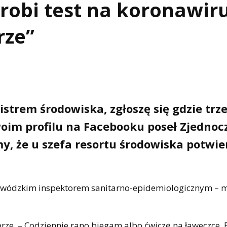
robi test na koronawir
rze”
strem środowiska, zgłoszę się gdzie trz
swoim profilu na Facebooku poseł Zjednoc
, że u szefa resortu środowiska potwi
wojewódzkim inspektorem sanitarno-epidemiologicznym – 
brze. – Codziennie rano biegam albo ćwiczę na ławeczce.