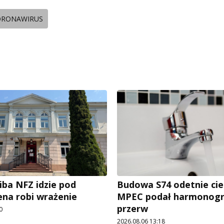
ORONAWIRUS
iba NFZ idzie pod
Budowa S74 odetnie cie
ena robi wrażenie
MPEC podał harmonog
przerw
0
2026.08.06 13:18