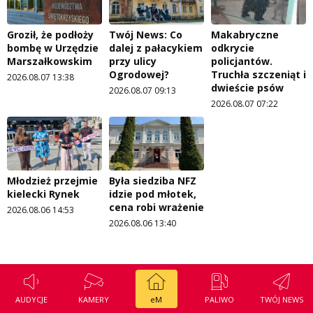
Groził, że podłoży
Twój News: Co
Makabryczne
bombę w Urzędzie
dalej z pałacykiem
odkrycie
Marszałkowskim
przy ulicy
policjantów.
Ogrodowej?
Truchła szczeniąt i
2026.08.07 13:38
dwieście psów
2026.08.07 09:13
2026.08.07 07:22
Młodzież przejmie
Była siedziba NFZ
kielecki Rynek
idzie pod młotek,
cena robi wrażenie
2026.08.06 14:53
2026.08.06 13:40
AUDYCJE
KAMERY
eM
PALIWO
TWÓJ NEWS