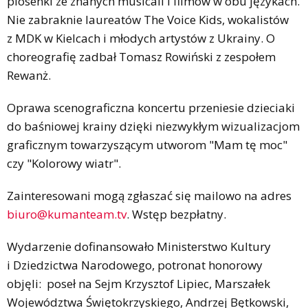
piosenki ze znanych musicali i filmów w obu językach.
Nie zabraknie laureatów The Voice Kids, wokalistów
z MDK w Kielcach i młodych artystów z Ukrainy. O
choreografię zadbał Tomasz Rowiński z zespołem
Rewanż.
Oprawa scenograficzna koncertu przeniesie dzieciaki
do baśniowej krainy dzięki niezwykłym wizualizacjom
graficznym towarzyszącym utworom "Mam tę moc"
czy "Kolorowy wiatr".
Zainteresowani mogą zgłaszać się mailowo na adres
biuro@kumanteam.tv
. Wstęp bezpłatny.
Wydarzenie dofinansowało Ministerstwo Kultury
i Dziedzictwa Narodowego, potronat honorowy
objęli: poseł na Sejm Krzysztof Lipiec, Marszałek
Województwa Świętokrzyskiego, Andrzej Bętkowski,