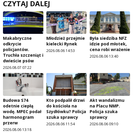
CZYTAJ DALEJ
Makabryczne
Młodzież przejmie
Była siedziba NFZ
odkrycie
kielecki Rynek
idzie pod młotek,
policjantów.
cena robi wrażenie
2026.08.06 14:53
Truchła szczeniąt i
2026.08.06 13:40
dwieście psów
2026.08.07 07:22
Budowa S74
Kto podpalił drzwi
Akt wandalizmu
odetnie ciepłą
do kościoła na
na Placu NMP.
wodę. MPEC podał
Szydłówku? Policja
Policja szuka
harmonogram
szuka sprawcy
sprawcy
przerw
2026.08.06 11:54
2026.08.06 09:10
2026.08.06 13:18