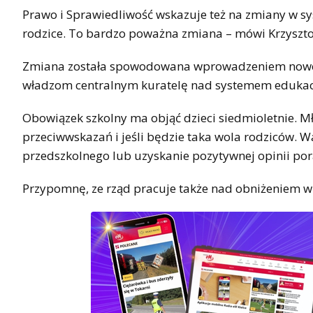
Prawo i Sprawiedliwość wskazuje też na zmiany w sys
rodzice. To bardzo poważna zmiana – mówi Krzysztof 
Zmiana została spowodowana wprowadzeniem noweliz
władzom centralnym kuratelę nad systemem edukacji i
Obowiązek szkolny ma objąć dzieci siedmioletnie. Mł
przeciwwskazań i jeśli będzie taka wola rodziców.
przedszkolnego lub uzyskanie pozytywnej opinii por
Przypomnę, ze rząd pracuje także nad obniżeniem w