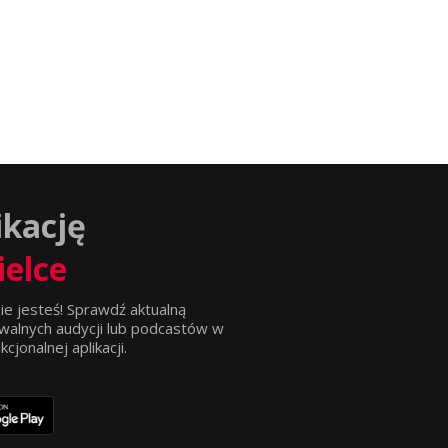
ikację
ielce
ie jesteś! Sprawdź aktualną
walnych audycji lub podcastów w
jonalnej aplikacji.