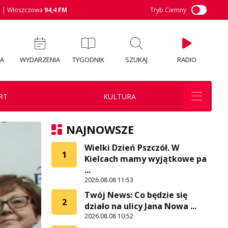
M
| Włoszczowa
94,4 FM
Tryb Ciemny
IA
WYDARZENIA
TYGODNIK
SZUKAJ
RADIO
RT
KULTURA
NAJNOWSZE
Wielki Dzień Pszczół. W
1
Kielcach mamy wyjątkowe pa
...
2026.08.08 11:53
Twój News: Co będzie się
2
działo na ulicy Jana Nowa ...
2026.08.08 10:52