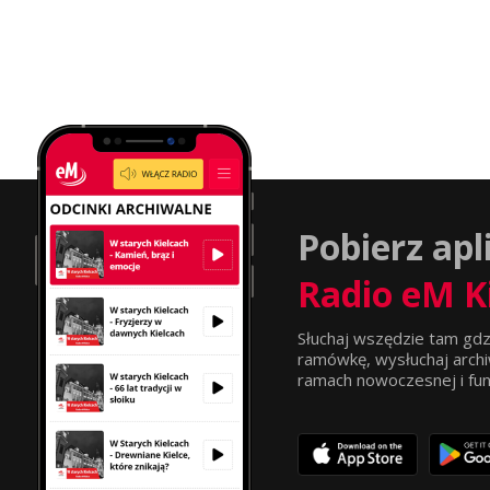
Pobierz apl
Radio eM K
Słuchaj wszędzie tam gdz
ramówkę, wysłuchaj archi
ramach nowoczesnej i funkc