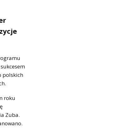
er
zycje
programu
st sukcesem
o polskich
ch.
m roku
ię
ia Zuba.
lanowano.