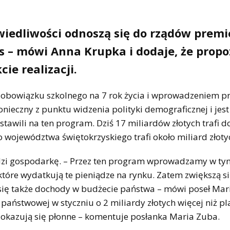
wiedliwości odnoszą się do rządów premi
us – mówi Anna Krupka i dodaje, że propo
cie realizacji.
iem obowiązku szkolnego na 7 rok życia i wprowadzeniem 
 konieczny z punktu widzenia polityki demograficznej i je
stawili na ten program. Dziś 17 miliardów złotych trafi d
 do województwa świętokrzyskiego trafi około miliard złoty
dzi gospodarkę. – Przez ten program wprowadzamy w ty
 które wydatkują te pieniądze na rynku. Zatem zwiększą s
ię także dochody w budżecie państwa – mówi poseł Mar
państwowej w styczniu o 2 miliardy złotych więcej niż p
S okazują się płonne – komentuje posłanka Maria Zuba.