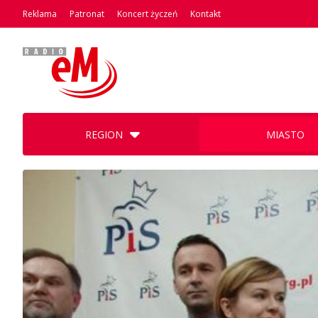
Reklama
Patronat
Koncert życzeń
Kontakt
REGION
MIASTO