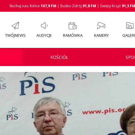
Słuchaj nas: Kielce
107,9 FM
| Busko-Zdrój
91,8 FM
| Święty Krzyż
91,3 F
TWÓJNEWS
AUDYCJE
RAMÓWKA
KAMERY
GALER
KOŚCIÓŁ
SPO