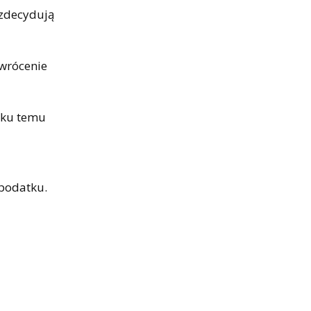
 zdecydują
wrócenie
e ku temu
 podatku.