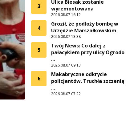
Ulica Biesak zostanie
3
wyremontowana
2026.08.07 16:12
Groził, że podłoży bombę w
4
Urzędzie Marszałkowskim
2026.08.07 13:38
Twój News: Co dalej z
5
pałacykiem przy ulicy Ogrodo
...
2026.08.07 09:13
Makabryczne odkrycie
6
policjantów. Truchła szczenią
...
2026.08.07 07:22