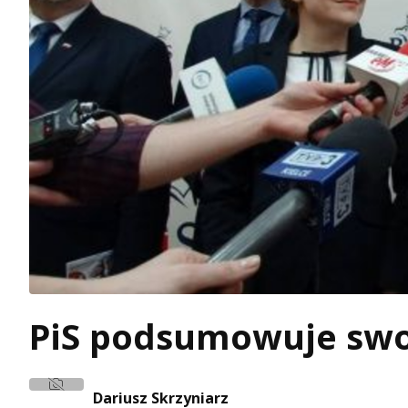
PiS podsumowuje swo
Dariusz Skrzyniarz