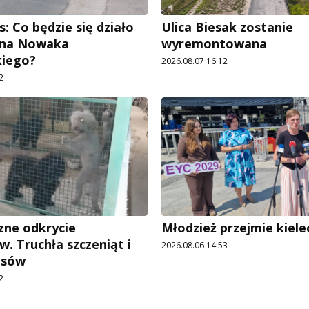
: Co będzie się działo
Ulica Biesak zostanie
Jana Nowaka
wyremontowana
kiego?
2026.08.07 16:12
2
ne odkrycie
Młodzież przejmie kiele
w. Truchła szczeniąt i
2026.08.06 14:53
psów
2