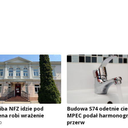
iba NFZ idzie pod
Budowa S74 odetnie cie
ena robi wrażenie
MPEC podał harmonog
przerw
0