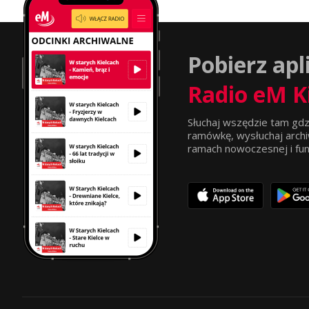
Pobierz apl
Radio eM K
Słuchaj wszędzie tam gdz
ramówkę, wysłuchaj archi
ramach nowoczesnej i funkc