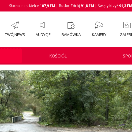
Słuchaj nas: Kielce
107,9 FM
| Busko-Zdrój
91,8 FM
| Święty Krzyż
91,3 F
TWÓJNEWS
AUDYCJE
RAMÓWKA
KAMERY
GALER
KOŚCIÓŁ
SPO