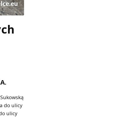
ych
A.
ę Sukowską
a do ulicy
do ulicy