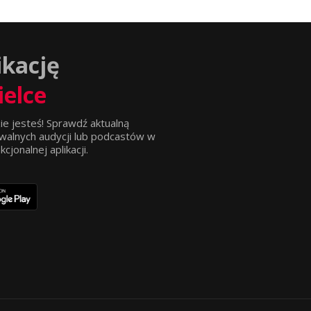
ikację
ielce
ie jesteś! Sprawdź aktualną
walnych audycji lub podcastów w
jonalnej aplikacji.