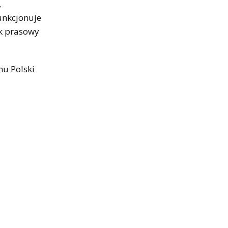
,
funkcjonuje
ik prasowy
mu Polski