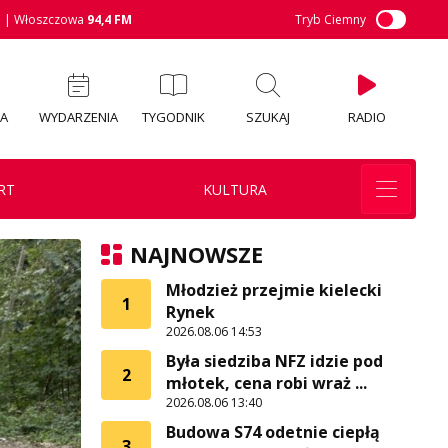
M
| Włoszczowa
94,4 FM
Tryb Ciemny
IA
WYDARZENIA
TYGODNIK
SZUKAJ
RADIO
RT
KULTURA
NAJNOWSZE
Młodzież przejmie kielecki
1
Rynek
2026.08.06 14:53
Była siedziba NFZ idzie pod
2
młotek, cena robi wraż ...
2026.08.06 13:40
Budowa S74 odetnie ciepłą
3