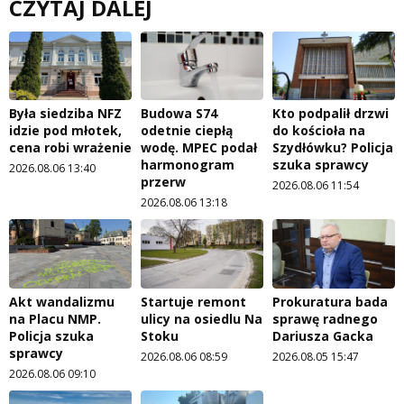
CZYTAJ DALEJ
Była siedziba NFZ
Budowa S74
Kto podpalił drzwi
idzie pod młotek,
odetnie ciepłą
do kościoła na
cena robi wrażenie
wodę. MPEC podał
Szydłówku? Policja
harmonogram
szuka sprawcy
2026.08.06 13:40
przerw
2026.08.06 11:54
2026.08.06 13:18
Akt wandalizmu
Startuje remont
Prokuratura bada
na Placu NMP.
ulicy na osiedlu Na
sprawę radnego
Policja szuka
Stoku
Dariusza Gacka
sprawcy
2026.08.06 08:59
2026.08.05 15:47
2026.08.06 09:10