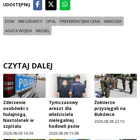
UDOSTĘPNIJ
DOM
MIESZKANCY
OPAL
PREFERENCYJNA CENA
WNIOSEK
AGATA WOJDA
WEGIEL
CZYTAJ DALEJ
Zderzenie
Tymczasowy
Żołnierze
osobówki z
areszt dla
przysięgali na
hulajnogą.
właściciela
Bukówce
Nastolatek w
nielegalnej
2026.08.08 22:10
szpitalu
hodowli psów
2026.08.09 16:39
2026.08.09 15:08