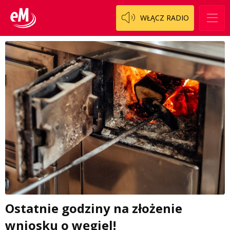
WŁĄCZ RADIO
Ostatnie godziny na złożenie
wniosku o węgiel!