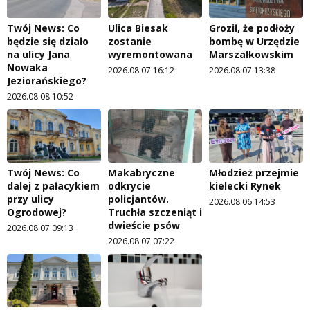
Twój News: Co
Ulica Biesak
Groził, że podłoży
będzie się działo
zostanie
bombę w Urzędzie
na ulicy Jana
wyremontowana
Marszałkowskim
Nowaka
2026.08.07 16:12
2026.08.07 13:38
Jeziorańskiego?
2026.08.08 10:52
Twój News: Co
Makabryczne
Młodzież przejmie
dalej z pałacykiem
odkrycie
kielecki Rynek
przy ulicy
policjantów.
2026.08.06 14:53
Ogrodowej?
Truchła szczeniąt i
dwieście psów
2026.08.07 09:13
2026.08.07 07:22