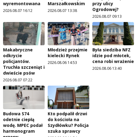
wyremontowana
Marszałkowskim
przy ulicy
Ogrodowej?
2026.08.07 16:12
2026.08.07 13:38
2026.08.07 09:13
Makabryczne
Młodzież przejmie
Była siedziba NFZ
odkrycie
kielecki Rynek
idzie pod młotek,
policjantów.
cena robi wrażenie
2026.08.06 14:53
Truchła szczeniąt i
2026.08.06 13:40
dwieście psów
2026.08.07 07:22
Budowa S74
Kto podpalił drzwi
odetnie ciepłą
do kościoła na
wodę. MPEC podał
Szydłówku? Policja
harmonogram
szuka sprawcy
przerw